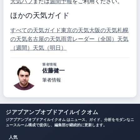
天気ハブ
または
週間予報
をご利用ください。
ほかの天気ガイド
すべての天気ガイド
東京の天気
大阪の天気
札幌
の天気
名古屋の天気
雨雲レーダー（全国）
天気
（週間）
天気（明日）
筆者情報
佐藤健一
筆者情報
ジアプアンプオプドアイルイクオム
ジアプアンプオプドアイルイクオム はニュース、ガイド、分析をモダンなニ
ュースルーム構成で提供し、編集部が継続的に更新します。
人気