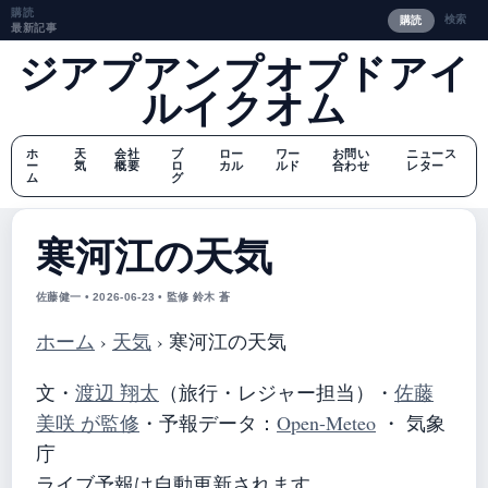
購読
検索
購読
最新記事
ジアプアンプオプドアイ
ルイクオム
ホ
天
会社
ブ
ロー
ワー
お問い
ニュース
ー
気
概要
ロ
カル
ルド
合わせ
レター
ム
グ
寒河江の天気
佐藤健一 • 2026-06-23 • 監修 鈴木 蒼
ホーム
›
天気
›
寒河江の天気
文・
渡辺 翔太
（旅行・レジャー担当）
・
佐藤
美咲 が監修
・
予報データ：
Open-Meteo
・ 気象
庁
ライブ予報は自動更新されます。