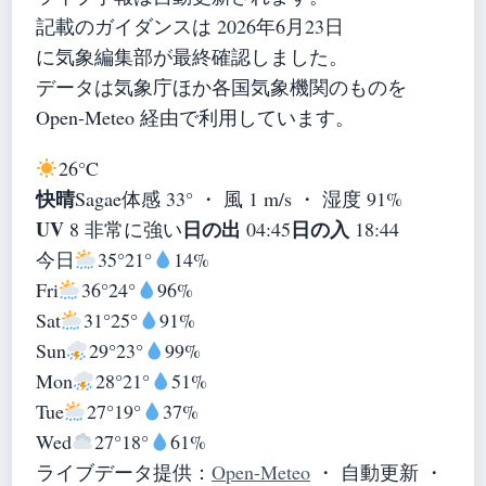
記載のガイダンスは 2026年6月23日
に気象編集部が最終確認しました。
データは気象庁ほか各国気象機関のものを
Open-Meteo 経由で利用しています。
26°
C
快晴
Sagae
体感 33° ・ 風 1 m/s ・ 湿度 91%
UV
日の出
日の入
8 非常に強い
04:45
18:44
今日
35°
21°
14%
Fri
36°
24°
96%
Sat
31°
25°
91%
Sun
29°
23°
99%
Mon
28°
21°
51%
Tue
27°
19°
37%
Wed
27°
18°
61%
ライブデータ提供：
Open-Meteo
・ 自動更新 ・