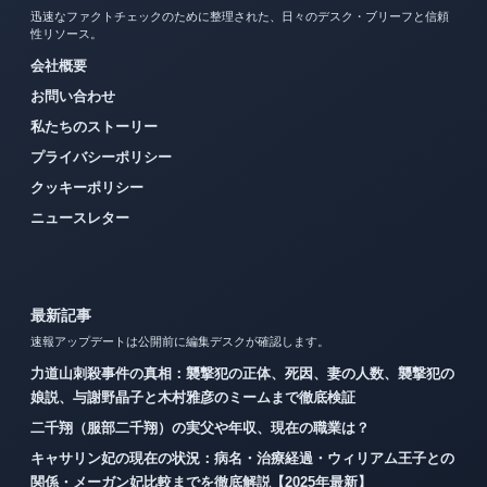
迅速なファクトチェックのために整理された、日々のデスク・ブリーフと信頼
性リソース。
会社概要
お問い合わせ
私たちのストーリー
プライバシーポリシー
クッキーポリシー
ニュースレター
最新記事
速報アップデートは公開前に編集デスクが確認します。
力道山刺殺事件の真相：襲撃犯の正体、死因、妻の人数、襲撃犯の
娘説、与謝野晶子と木村雅彦のミームまで徹底検証
二千翔（服部二千翔）の実父や年収、現在の職業は？
キャサリン妃の現在の状況：病名・治療経過・ウィリアム王子との
関係・メーガン妃比較までを徹底解説【2025年最新】