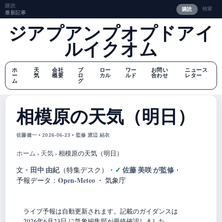
購読
検索
購読
最新記事
ジアプアンプオプドアイ
ルイクオム
ホ
天
会社
ブ
ロー
ワー
お問い
ニュース
ー
気
概要
ロ
カル
ルド
合わせ
レター
ム
グ
相模原の天気（明日）
佐藤健一 • 2026-06-23 • 監修 渡辺 結衣
ホーム
›
天気
›
相模原の天気（明日）
田中 由紀
佐藤 美咲 が監修
文・
（特集デスク）
・
・
Open-Meteo
予報データ：
・ 気象庁
ライブ予報は自動更新されます。記載のガイダンスは
2026年6月23日 に気象編集部が最終確認しました。