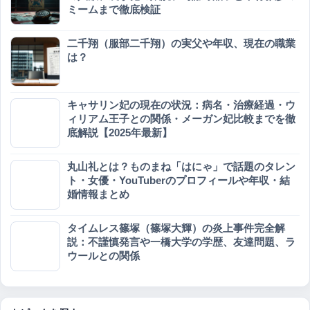
ミームまで徹底検証
二千翔（服部二千翔）の実父や年収、現在の職業
は？
キャサリン妃の現在の状況：病名・治療経過・ウ
ィリアム王子との関係・メーガン妃比較までを徹
底解説【2025年最新】
丸山礼とは？ものまね「はにゃ」で話題のタレン
ト・女優・YouTuberのプロフィールや年収・結
婚情報まとめ
タイムレス篠塚（篠塚大輝）の炎上事件完全解
説：不謹慎発言や一橋大学の学歴、友達問題、ラ
ウールとの関係