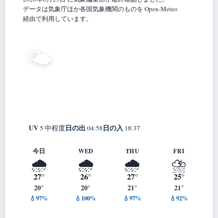
データは気象庁ほか各国気象機関のものを Open-Meteo
経由で利用しています。
21°
🌤️
C
晴れ
Sagamihara
体感 25° ・ 風 0 m/s ・ 湿度 90%
UV
日の出
日の入
5 中程度
04:58
18:37
今日
WED
THU
FRI
🌧️
🌧️
🌧️
⛈️
27°
26°
27°
25°
20°
20°
21°
21°
💧97%
💧100%
💧97%
💧92%