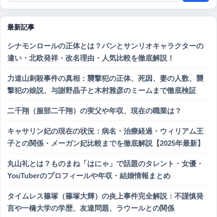
最新記事
シナモンロールの正体とは？パンとサンリオキャラクターの
違い・北欧発祥・改名理由・人気比較を徹底解説！
力道山刺殺事件の真相：襲撃犯の正体、死因、妻の人数、襲
撃犯の娘説、与謝野晶子と木村雅彦のミームまで徹底検証
二千翔（服部二千翔）の実父や年収、現在の職業は？
キャサリン妃の現在の状況：病名・治療経過・ウィリアム王
子との関係・メーガン妃比較までを徹底解説【2025年最新】
丸山礼とは？ものまね「はにゃ」で話題のタレント・女優・
YouTuberのプロフィールや年収・結婚情報まとめ
タイムレス篠塚（篠塚大輝）の炎上事件完全解説：不謹慎発
言や一橋大学の学歴、友達問題、ラウールとの関係