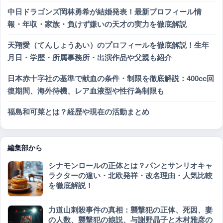
中日ドラゴンズ岡林勇希が結婚発表！最新プロフィール情
報・年収・家族・負けず嫌いの天才の実力を徹底解説
天翔愛（てんしょうあい）のプロフィールを徹底解説！生年
月日・学歴・所属事務所・出演作品や父親も紹介
日本赤十字社の基準で献血の条件・制限を徹底解説：400cc回
復期間、海外待機、レア血液型や性行為制限も
福島和可菜とは？経歴や現在の活動まとめ
編集部から
シナモンロールの正体とは？パンとサンリオキャ
ラクターの違い・北欧発祥・改名理由・人気比較
を徹底解説！
力道山刺殺事件の真相：襲撃犯の正体、死因、妻
の人数、襲撃犯の娘説、与謝野晶子と木村雅彦の