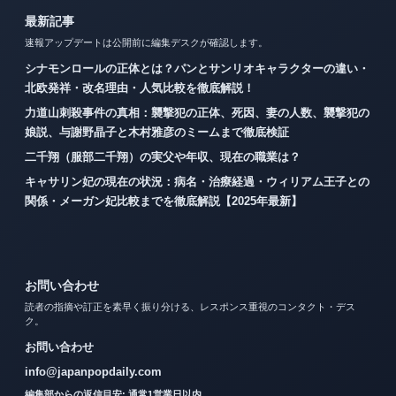
最新記事
速報アップデートは公開前に編集デスクが確認します。
シナモンロールの正体とは？パンとサンリオキャラクターの違い・
北欧発祥・改名理由・人気比較を徹底解説！
力道山刺殺事件の真相：襲撃犯の正体、死因、妻の人数、襲撃犯の
娘説、与謝野晶子と木村雅彦のミームまで徹底検証
二千翔（服部二千翔）の実父や年収、現在の職業は？
キャサリン妃の現在の状況：病名・治療経過・ウィリアム王子との
関係・メーガン妃比較までを徹底解説【2025年最新】
お問い合わせ
読者の指摘や訂正を素早く振り分ける、レスポンス重視のコンタクト・デス
ク。
お問い合わせ
info@japanpopdaily.com
編集部からの返信目安: 通常1営業日以内。