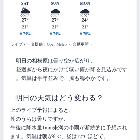
SAT
SUN
MON
🌦️
🌧️
🌧️
27°
27°
24°
21°
21°
21°
💧74%
💧74%
💧75%
ライブデータ提供：
Open-Meteo
・ 自動更新 ・
明日の相模原は曇り空が広がり、
昼過ぎから夜にかけて弱い雨が降る見込みです
。気温は平年並みで、風も穏やかです。
明日の天気はどう変わる？
上のライブ予報によると、
朝のうちは曇りですが、
午後に降水量1mm未満の小雨が断続的に予想され
ます。気温は朝が6°C、昼は12°Cほどで、