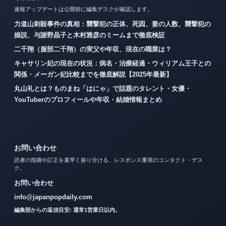
速報アップデートは公開前に編集デスクが確認します。
力道山刺殺事件の真相：襲撃犯の正体、死因、妻の人数、襲撃犯の
娘説、与謝野晶子と木村雅彦のミームまで徹底検証
二千翔（服部二千翔）の実父や年収、現在の職業は？
キャサリン妃の現在の状況：病名・治療経過・ウィリアム王子との
関係・メーガン妃比較までを徹底解説【2025年最新】
丸山礼とは？ものまね「はにゃ」で話題のタレント・女優・
YouTuberのプロフィールや年収・結婚情報まとめ
お問い合わせ
読者の指摘や訂正を素早く振り分ける、レスポンス重視のコンタクト・デス
ク。
お問い合わせ
info@japanpopdaily.com
編集部からの返信目安: 通常1営業日以内。