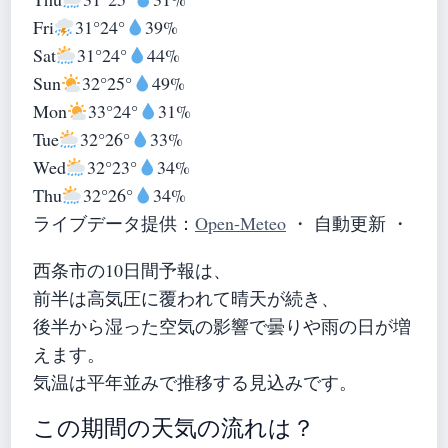
Fri
31°
24°
39%
Sat
31°
24°
44%
Sun
32°
25°
49%
Mon
33°
24°
31%
Tue
32°
26°
33%
Wed
32°
23°
34%
Thu
32°
26°
34%
ライブデータ提供：
Open-Meteo
・ 自動更新 ・
西条市の10日間予報は、
前半は高気圧に覆われて晴天が続き、
後半から湿った空気の影響で曇りや雨の日が増
えます。
気温は平年並みで推移する見込みです。
この期間の天気の流れは？