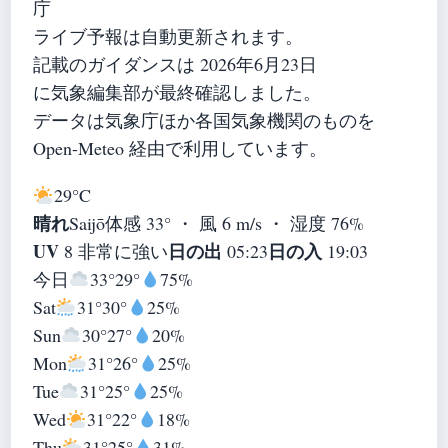
庁
ライブ予報は自動更新されます。
記載のガイダンスは 2026年6月23日
に気象編集部が最終確認しました。
データは気象庁ほか各国気象機関のものを
Open-Meteo 経由で利用しています。
29°
C
晴れ
Saijō
体感 33° ・ 風 6 m/s ・ 湿度 76%
UV
日の出
日の入
8 非常に強い
05:23
19:03
今日
33°
29°
75%
Sat
31°
30°
25%
Sun
30°
27°
20%
Mon
31°
26°
25%
Tue
31°
25°
25%
Wed
31°
22°
18%
Thu
31°
25°
31%