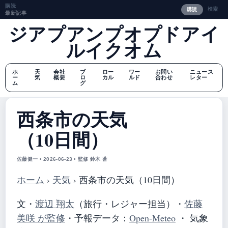
購読
検索
購読
最新記事
ジアプアンプオプドアイ
ルイクオム
ホ
天
会社
ブ
ロー
ワー
お問い
ニュース
ー
気
概要
ロ
カル
ルド
合わせ
レター
ム
グ
西条市の天気
（10日間）
佐藤健一 • 2026-06-23 • 監修 鈴木 蒼
ホーム
›
天気
›
西条市の天気（10日間）
文・
渡辺 翔太
（旅行・レジャー担当）
・
佐藤
美咲 が監修
・
予報データ：
Open-Meteo
・ 気象