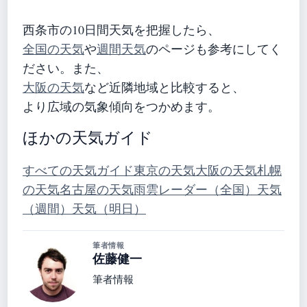
西条市の10日間天気を把握したら、
全国の天気
や
週間天気
のページも参考にしてく
ださい。また、
大阪の天気
など近隣地域と比較すると、
より広域の気象傾向をつかめます。
ほかの天気ガイド
すべての天気ガイド
東京の天気
大阪の天気
札幌
の天気
名古屋の天気
雨雲レーダー（全国）
天気
（週間）
天気（明日）
筆者情報
佐藤健一
筆者情報