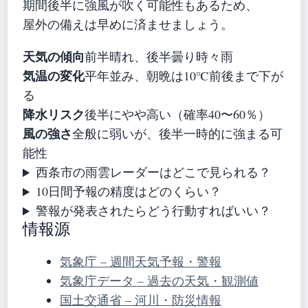
期間後半に強風が吹く可能性もあるため、
屋外の備えは早めに済ませましょう。
天気の傾向
前半晴れ、後半曇り時々雨
気温の変化
平年並み、朝晩は10℃前後まで下が
る
降水リスク
後半にやや高い（確率40〜60％）
風の強さ
全般に弱いが、後半一時的に強まる可
能性
西条市の雨雲レーダーはどこで見られる？
10日間予報の精度はどのくらい？
警報が発表されたらどう行動すればいい？
情報源
気象庁 – 週間天気予報・警報
気象庁データ – 過去の天気・観測値
国土交通省 – 河川・防災情報