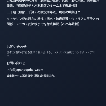
力道山刺殺事件の真相：襲撃犯の正体、死因、妻の人数、襲撃犯の
娘説、与謝野晶子と木村雅彦のミームまで徹底検証
二千翔（服部二千翔）の実父や年収、現在の職業は？
キャサリン妃の現在の状況：病名・治療経過・ウィリアム王子との
関係・メーガン妃比較までを徹底解説【2025年最新】
お問い合わせ
読者の指摘や訂正を素早く振り分ける、レスポンス重視のコンタクト・デス
ク。
お問い合わせ
info@japanpopdaily.com
編集部からの返信目安: 通常1営業日以内。