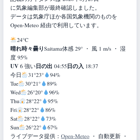
に気象編集部が最終確認しました。
データは気象庁ほか各国気象機関のものを
Open-Meteo 経由で利用しています。
24°
C
晴れ時々曇り
Saitama
体感 29° ・ 風 1 m/s ・ 湿
度 95%
UV
日の出
日の入
6 強い
04:55
18:37
今日
31°
23°
94%
Tue
30°
21°
89%
Wed
26°
20°
96%
Thu
28°
22°
95%
Fri
28°
22°
86%
Sat
28°
22°
73%
Sun
26°
22°
67%
ライブデータ提供：
Open-Meteo
・ 自動更新 ・