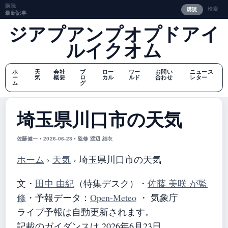
購読
検索
購読
最新記事
ジアプアンプオプドアイ
ルイクオム
ホ
天
会社
ブ
ロー
ワー
お問い
ニュース
ー
気
概要
ロ
カル
ルド
合わせ
レター
ム
グ
埼玉県川口市の天気
佐藤健一 • 2026-06-23 • 監修 渡辺 結衣
ホーム
›
天気
›
埼玉県川口市の天気
文・
田中 由紀
（特集デスク）
・
佐藤 美咲 が監
修
・
予報データ：
Open-Meteo
・ 気象庁
ライブ予報は自動更新されます。
記載のガイダンスは 2026年6月23日