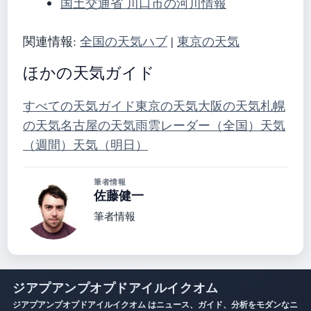
国土交通省 川口市の河川情報
関連情報:
全国の天気ハブ
|
東京の天気
ほかの天気ガイド
すべての天気ガイド
東京の天気
大阪の天気
札幌
の天気
名古屋の天気
雨雲レーダー（全国）
天気
（週間）
天気（明日）
筆者情報
佐藤健一
筆者情報
ジアプアンプオプドアイルイクオム
ジアプアンプオプドアイルイクオム はニュース、ガイド、分析をモダンなニ