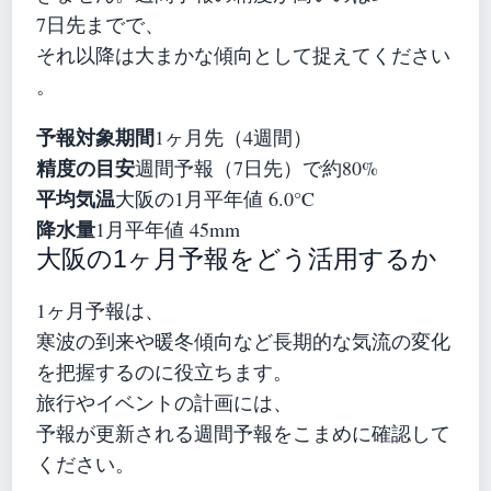
7日先までで、
それ以降は大まかな傾向として捉えてください
。
予報対象期間
1ヶ月先（4週間）
精度の目安
週間予報（7日先）で約80%
平均気温
大阪の1月平年値 6.0°C
降水量
1月平年値 45mm
大阪の1ヶ月予報をどう活用するか
1ヶ月予報は、
寒波の到来や暖冬傾向など長期的な気流の変化
を把握するのに役立ちます。
旅行やイベントの計画には、
予報が更新される週間予報をこまめに確認して
ください。