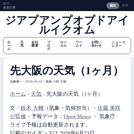
購読
検索
購読
最新記事
ジアプアンプオプドアイ
ルイクオム
ホ
天
会社
ブ
ロー
ワー
お問い
ニュース
ー
気
概要
ロ
カル
ルド
合わせ
レター
ム
グ
先大阪の天気（1ヶ月）
佐藤健一 • 2026-06-23 • 監修 小林 大智
ホーム
›
天気
›
先大阪の天気（1ヶ月）
文・
鈴木 大輔
（気象・気候担当）
・
佐藤 美咲
が監修
・
予報データ：
Open-Meteo
・ 気象庁
ライブ予報は自動更新されます。
記載のガイダンスは 2026年6月23日