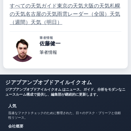
すべての天気ガイド
東京の天気
大阪の天気
札幌
の天気
名古屋の天気
雨雲レーダー（全国）
天気
（週間）
天気（明日）
筆者情報
佐藤健一
筆者情報
ジアプアンプオプドアイルイクオム
ジアプアンプオプドアイルイクオム はニュース、ガイド、分析をモダンなニ
ュースルーム構成で提供し、編集部が継続的に更新します。
人気
迅速なファクトチェックのために整理された、日々のデスク・ブリーフと信頼
性リソース。
会社概要