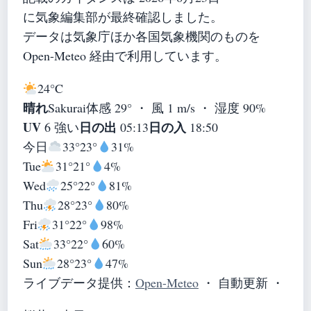
に気象編集部が最終確認しました。
データは気象庁ほか各国気象機関のものを
Open-Meteo 経由で利用しています。
24°
C
晴れ
Sakurai
体感 29° ・ 風 1 m/s ・ 湿度 90%
UV
日の出
日の入
6 強い
05:13
18:50
今日
33°
23°
31%
Tue
31°
21°
4%
Wed
25°
22°
81%
Thu
28°
23°
80%
Fri
31°
22°
98%
Sat
33°
22°
60%
Sun
28°
23°
47%
ライブデータ提供：
Open-Meteo
・ 自動更新 ・