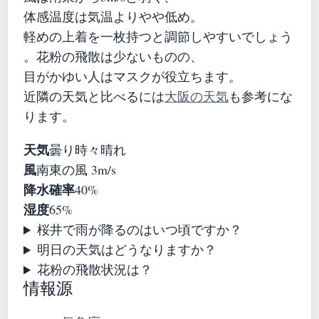
体感温度は気温よりやや低め。
軽めの上着を一枚持つと調節しやすいでしょう
。花粉の飛散は少ないものの、
目がかゆい人はマスクが役立ちます。
近隣の天気と比べるには
大阪の天気
も参考にな
ります。
天気
曇り時々晴れ
風
南東の風 3m/s
降水確率
40%
湿度
65%
桜井で雨が降るのはいつ頃ですか？
明日の天気はどうなりますか？
花粉の飛散状況は？
情報源