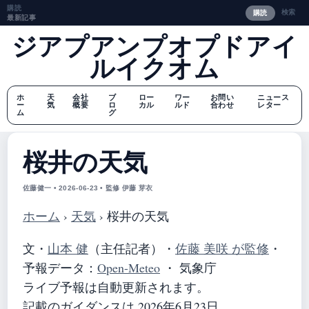
購読
検索
購読
最新記事
ジアプアンプオプドアイ
ルイクオム
ホ
天
会社
ブ
ロー
ワー
お問い
ニュース
ー
気
概要
ロ
カル
ルド
合わせ
レター
ム
グ
桜井の天気
佐藤健一 • 2026-06-23 • 監修 伊藤 芽衣
ホーム
›
天気
›
桜井の天気
文・
山本 健
（主任記者）
・
佐藤 美咲 が監修
・
予報データ：
Open-Meteo
・ 気象庁
ライブ予報は自動更新されます。
記載のガイダンスは 2026年6月23日