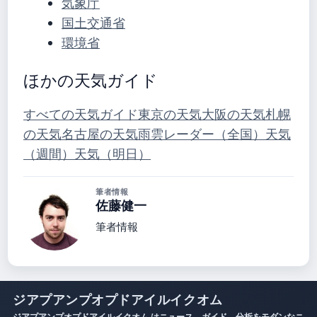
気象庁
国土交通省
環境省
ほかの天気ガイド
すべての天気ガイド
東京の天気
大阪の天気
札幌
の天気
名古屋の天気
雨雲レーダー（全国）
天気
（週間）
天気（明日）
筆者情報
佐藤健一
筆者情報
ジアプアンプオプドアイルイクオム