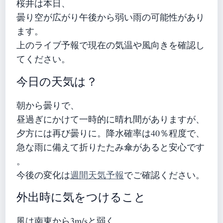
桜井は本日、
曇り空が広がり午後から弱い雨の可能性があり
ます。
上のライブ予報で現在の気温や風向きを確認し
てください。
今日の天気は？
朝から曇りで、
昼過ぎにかけて一時的に晴れ間がありますが、
夕方には再び曇りに。降水確率は40％程度で、
急な雨に備えて折りたたみ傘があると安心です
。
今後の変化は
週間天気予報
でご確認ください。
外出時に気をつけること
風は南東から3m/sと弱く、