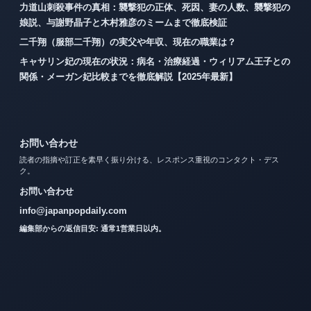
力道山刺殺事件の真相：襲撃犯の正体、死因、妻の人数、襲撃犯の
娘説、与謝野晶子と木村雅彦のミームまで徹底検証
二千翔（服部二千翔）の実父や年収、現在の職業は？
キャサリン妃の現在の状況：病名・治療経過・ウィリアム王子との
関係・メーガン妃比較までを徹底解説【2025年最新】
お問い合わせ
読者の指摘や訂正を素早く振り分ける、レスポンス重視のコンタクト・デス
ク。
お問い合わせ
info@japanpopdaily.com
編集部からの返信目安: 通常1営業日以内。