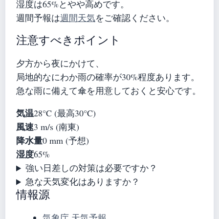
湿度は65%とやや高めです。
週間予報は
週間天気
をご確認ください。
注意すべきポイント
夕方から夜にかけて、
局地的なにわか雨の確率が30%程度あります。
急な雨に備えて傘を用意しておくと安心です。
気温
28°C (最高30°C)
風速
3 m/s (南東)
降水量
0 mm (予想)
湿度
65%
強い日差しの対策は必要ですか？
急な天気変化はありますか？
情報源
気象庁 天気予報