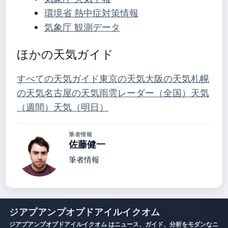
環境省 熱中症対策情報
気象庁 観測データ
ほかの天気ガイド
すべての天気ガイド
東京の天気
大阪の天気
札幌
の天気
名古屋の天気
雨雲レーダー（全国）
天気
（週間）
天気（明日）
筆者情報
佐藤健一
筆者情報
ジアプアンプオプドアイルイクオム
ジアプアンプオプドアイルイクオム はニュース、ガイド、分析をモダンなニ