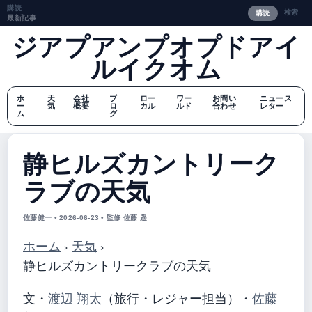
購読
検索
購読
最新記事
ジアプアンプオプドアイ
ルイクオム
ホ
天
会社
ブ
ロー
ワー
お問い
ニュース
ー
気
概要
ロ
カル
ルド
合わせ
レター
ム
グ
静ヒルズカントリーク
ラブの天気
佐藤健一 • 2026-06-23 • 監修 佐藤 遥
ホーム
›
天気
›
静ヒルズカントリークラブの天気
文・
渡辺 翔太
（旅行・レジャー担当）
・
佐藤