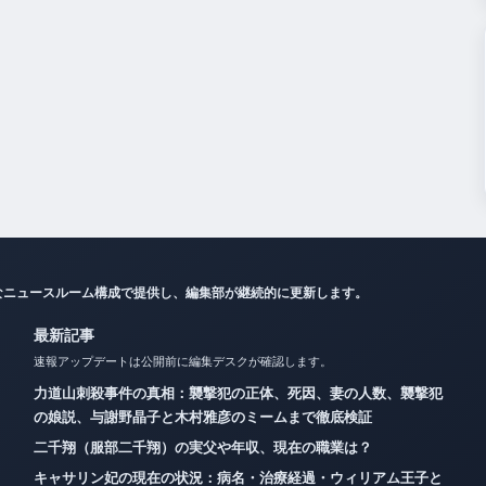
なニュースルーム構成で提供し、編集部が継続的に更新します。
最新記事
速報アップデートは公開前に編集デスクが確認します。
力道山刺殺事件の真相：襲撃犯の正体、死因、妻の人数、襲撃犯
の娘説、与謝野晶子と木村雅彦のミームまで徹底検証
二千翔（服部二千翔）の実父や年収、現在の職業は？