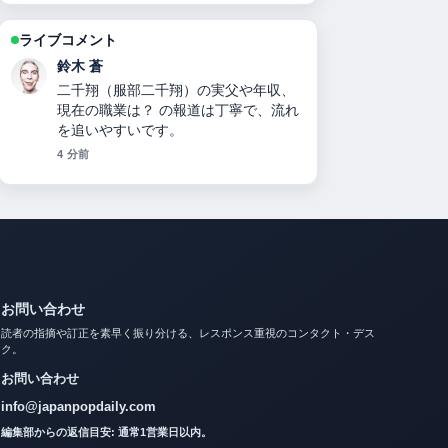
ライブコメント
渡辺 結衣
キャサリン妃の現在の状況：病名・治
療経過・ウィリアム王子との関係・メ
ーガン妃比較までを徹底解説【2025年
最新】 周辺の検証がしっかりしていて
安心感があります。
6 分前
お問い合わせ
読者の指摘や訂正を素早く振り分ける、レスポンス重視のコンタクト・デス
ク。
お問い合わせ
info@japanpopdaily.com