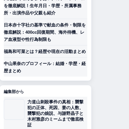
を徹底解説！生年月日・学歴・所属事務
所・出演作品や父親も紹介
日本赤十字社の基準で献血の条件・制限を
徹底解説：400cc回復期間、海外待機、レ
ア血液型や性行為制限も
福島和可菜とは？経歴や現在の活動まとめ
中山果奈のプロフィール：結婚・学歴・経
歴まとめ
編集部から
力道山刺殺事件の真相：襲撃
犯の正体、死因、妻の人数、
襲撃犯の娘説、与謝野晶子と
木村雅彦のミームまで徹底検
証