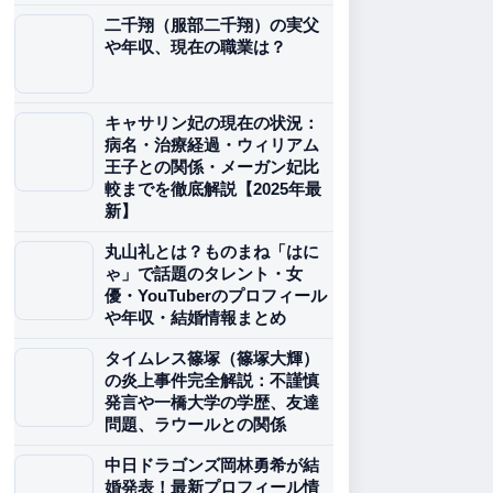
二千翔（服部二千翔）の実父
や年収、現在の職業は？
キャサリン妃の現在の状況：
病名・治療経過・ウィリアム
王子との関係・メーガン妃比
較までを徹底解説【2025年最
新】
丸山礼とは？ものまね「はに
ゃ」で話題のタレント・女
優・YouTuberのプロフィール
や年収・結婚情報まとめ
タイムレス篠塚（篠塚大輝）
の炎上事件完全解説：不謹慎
発言や一橋大学の学歴、友達
問題、ラウールとの関係
中日ドラゴンズ岡林勇希が結
婚発表！最新プロフィール情