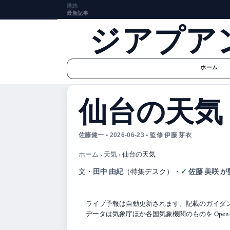
購読
最新記事
ジアプア
ホーム
仙台の天気
佐藤健一 • 2026-06-23 • 監修 伊藤 芽衣
ホーム
›
天気
›
仙台の天気
田中 由紀
佐藤 美咲 が
文・
（特集デスク）
・
ライブ予報は自動更新されます。記載のガイダンス
データは気象庁ほか各国気象機関のものを Open-