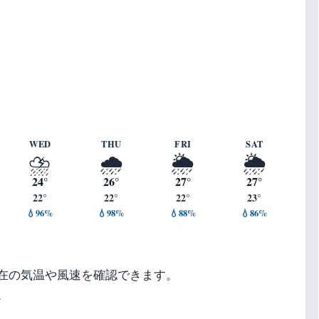
 ・ 湿度 96%
WED
THU
FRI
SAT
⛈️
🌧️
🌦️
🌦️
24°
26°
27°
27°
22°
22°
22°
23°
💧96%
💧98%
💧88%
💧86%
在の気温や風速を確認できます。
。