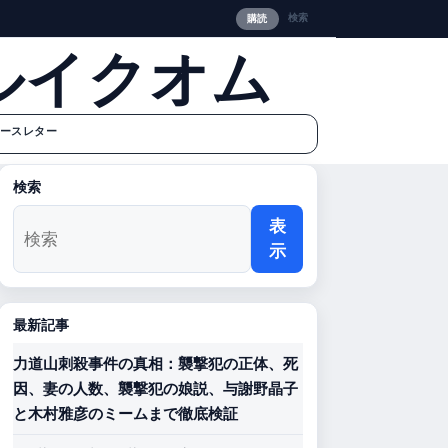
検索
購読
ルイクオム
ースレター
検索
表
示
最新記事
力道山刺殺事件の真相：襲撃犯の正体、死
因、妻の人数、襲撃犯の娘説、与謝野晶子
と木村雅彦のミームまで徹底検証