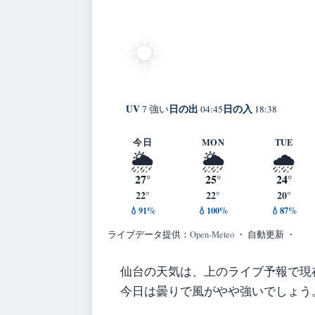
24°
快晴
☀️
C
Sendai
体感 29° ・ 風 1 m/s
UV
日の出
日の入
7 強い
04:45
18:38
今日
MON
TUE
🌦️
🌦️
🌧️
27°
25°
24°
22°
22°
20°
💧91%
💧100%
💧87%
ライブデータ提供：
Open-Meteo
・ 自動更新 ・
仙台の天気は、上のライブ予報で現
今日は曇りで風がやや強いでしょう