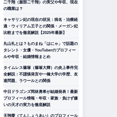
二千翔（服部二千翔）の実父や年収、現在
の職業は？
キャサリン妃の現在の状況：病名・治療経
過・ウィリアム王子との関係・メーガン妃
比較までを徹底解説【2025年最新】
丸山礼とは？ものまね「はにゃ」で話題の
タレント・女優・YouTuberのプロフィー
ルや年収・結婚情報まとめ
タイムレス篠塚（篠塚大輝）の炎上事件完
全解説：不謹慎発言や一橋大学の学歴、友
達問題、ラウールとの関係
中日ドラゴンズ岡林勇希が結婚発表！最新
プロフィール情報・年収・家族・負けず嫌
いの天才の実力を徹底解説
天翔愛（てんしょうあい）のプロフィール