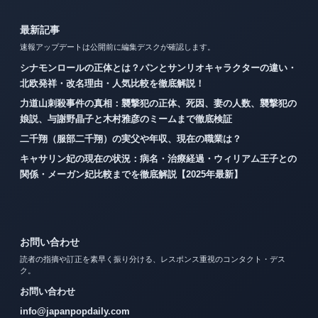
最新記事
速報アップデートは公開前に編集デスクが確認します。
シナモンロールの正体とは？パンとサンリオキャラクターの違い・
北欧発祥・改名理由・人気比較を徹底解説！
力道山刺殺事件の真相：襲撃犯の正体、死因、妻の人数、襲撃犯の
娘説、与謝野晶子と木村雅彦のミームまで徹底検証
二千翔（服部二千翔）の実父や年収、現在の職業は？
キャサリン妃の現在の状況：病名・治療経過・ウィリアム王子との
関係・メーガン妃比較までを徹底解説【2025年最新】
お問い合わせ
読者の指摘や訂正を素早く振り分ける、レスポンス重視のコンタクト・デス
ク。
お問い合わせ
info@japanpopdaily.com