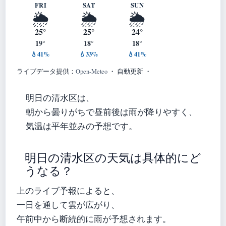
FRI
SAT
SUN
🌦️
🌦️
🌦️
25°
25°
24°
19°
18°
18°
💧41%
💧33%
💧41%
ライブデータ提供：
Open-Meteo
・ 自動更新 ・
明日の清水区は、
朝から曇りがちで昼前後は雨が降りやすく、
気温は平年並みの予想です。
明日の清水区の天気は具体的にど
うなる？
上のライブ予報によると、
一日を通して雲が広がり、
午前中から断続的に雨が予想されます。