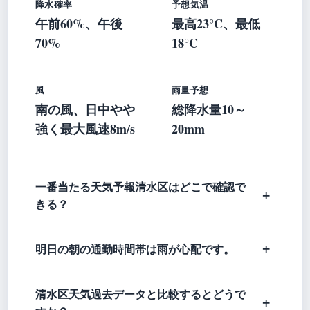
降水確率
予想気温
午前60%、午後
最高23°C、最低
70%
18°C
風
雨量予想
南の風、日中やや
総降水量10～
強く最大風速8m/s
20mm
一番当たる天気予報清水区はどこで確認で
きる？
明日の朝の通勤時間帯は雨が心配です。
清水区天気過去データと比較するとどうで