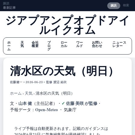
購読
検索
購読
最新記事
ジアプアンプオプドアイ
ルイクオム
ホ
天
会社
ブ
ロー
ワー
お問い
ニュース
ー
気
概要
ロ
カル
ルド
合わせ
レター
ム
グ
清水区の天気（明日）
佐藤健一 • 2026-06-23 • 監修 渡辺 結衣
ホーム
›
天気
›
清水区の天気（明日）
山本 健
佐藤 美咲 が監修
文・
（主任記者）
・
・
Open-Meteo
予報データ：
・ 気象庁
ライブ予報は自動更新されます。記載のガイダンスは
2026年6月23日 に気象編集部が最終確認しました。