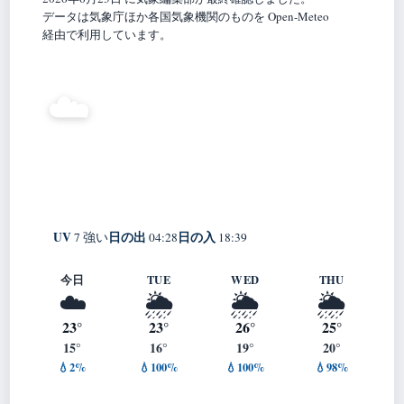
データは気象庁ほか各国気象機関のものを Open-Meteo
経由で利用しています。
16°
☁️
C
曇り
Shimizu
体感 16° ・ 風 3 m/s ・ 湿度 85%
UV
日の出
日の入
7 強い
04:28
18:39
今日
TUE
WED
THU
☁️
🌦️
🌦️
🌦️
23°
23°
26°
25°
15°
16°
19°
20°
💧2%
💧100%
💧100%
💧98%