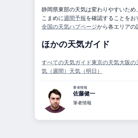
静岡県東部の天気は変わりやすいため
こまめに
週間予報
を確認することをお
全国の天気ハブページ
から各エリアの
ほかの天気ガイド
すべての天気ガイド
東京の天気
大阪の
気（週間）
天気（明日）
筆者情報
佐藤健一
筆者情報