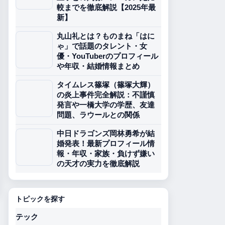
較までを徹底解説【2025年最
新】
丸山礼とは？ものまね「はに
ゃ」で話題のタレント・女
優・YouTuberのプロフィール
や年収・結婚情報まとめ
タイムレス篠塚（篠塚大輝）
の炎上事件完全解説：不謹慎
発言や一橋大学の学歴、友達
問題、ラウールとの関係
中日ドラゴンズ岡林勇希が結
婚発表！最新プロフィール情
報・年収・家族・負けず嫌い
の天才の実力を徹底解説
トピックを探す
テック