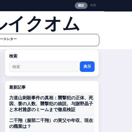
検索
購読
ルイクオム
ースレター
検索
表示
最新記事
力道山刺殺事件の真相：襲撃犯の正体、死
因、妻の人数、襲撃犯の娘説、与謝野晶子
と木村雅彦のミームまで徹底検証
二千翔（服部二千翔）の実父や年収、現在
の職業は？