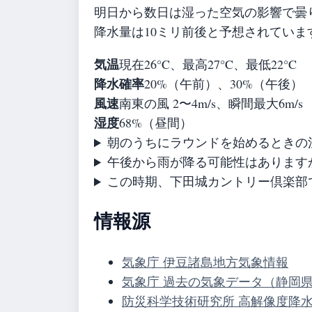
明日から数日は湿った空気の影響で曇
降水量は10ミリ前後と予想されてい
気温
現在26°C、最高27°C、最低22°C
降水確率
20%（午前）、30%（午後）
風速
南東の風 2〜4m/s、瞬間最大6m/s
湿度
68%（昼間）
朝のうちにラウンドを始めるときの
午後から雨が降る可能性はあります
この時期、下田城カントリー倶楽部
情報源
気象庁 伊豆諸島地方気象情報
気象庁 過去の気象データ（静岡
防災科学技術研究所 高解像度降