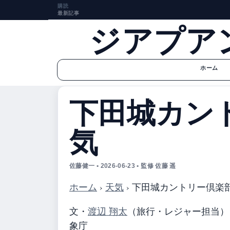
購読
最新記事
ジアプア
ホーム
下田城カン
気
佐藤健一 • 2026-06-23 • 監修 佐藤 遥
ホーム
›
天気
›
下田城カントリー倶楽
文・
渡辺 翔太
（旅行・レジャー担当）
象庁