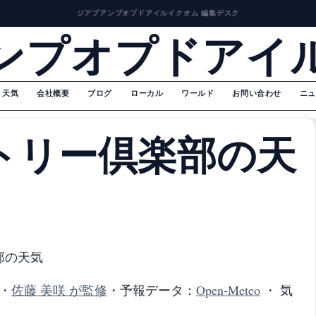
ジアプアンプオプドアイルイクオム 編集デスク
ンプオプドアイ
天気
会社概要
ブログ
ローカル
ワールド
お問い合わせ
ニュ
トリー倶楽部の天
部の天気
・
佐藤 美咲 が監修
・
予報データ：
Open-Meteo
・ 気