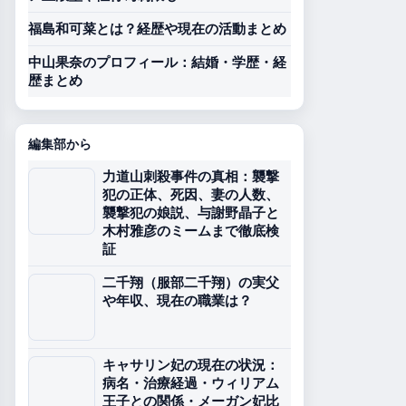
福島和可菜とは？経歴や現在の活動まとめ
中山果奈のプロフィール：結婚・学歴・経
歴まとめ
編集部から
力道山刺殺事件の真相：襲撃
犯の正体、死因、妻の人数、
襲撃犯の娘説、与謝野晶子と
木村雅彦のミームまで徹底検
証
二千翔（服部二千翔）の実父
や年収、現在の職業は？
キャサリン妃の現在の状況：
病名・治療経過・ウィリアム
王子との関係・メーガン妃比