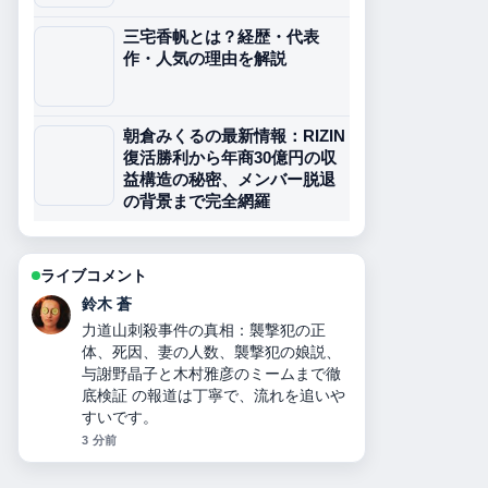
三宅香帆とは？経歴・代表
作・人気の理由を解説
朝倉みくるの最新情報：RIZIN
復活勝利から年商30億円の収
益構造の秘密、メンバー脱退
の背景まで完全網羅
ライブコメント
渡辺 結衣
二千翔（服部二千翔）の実父や年収、
現在の職業は？ 周辺の検証がしっかり
していて安心感があります。
5 分前