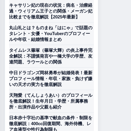
キャサリン妃の現在の状況：病名・治療経
過・ウィリアム王子との関係・メーガン妃
比較までを徹底解説【2025年最新】
丸山礼とは？ものまね「はにゃ」で話題の
タレント・女優・YouTuberのプロフィー
ルや年収・結婚情報まとめ
タイムレス篠塚（篠塚大輝）の炎上事件完
全解説：不謹慎発言や一橋大学の学歴、友
達問題、ラウールとの関係
中日ドラゴンズ岡林勇希が結婚発表！最新
プロフィール情報・年収・家族・負けず嫌
いの天才の実力を徹底解説
天翔愛（てんしょうあい）のプロフィール
を徹底解説！生年月日・学歴・所属事務
所・出演作品や父親も紹介
日本赤十字社の基準で献血の条件・制限を
徹底解説：400cc回復期間、海外待機、レ
ア血液型や性行為制限も