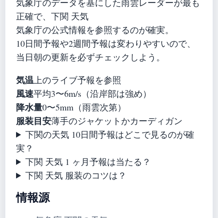
気象庁のデータを基にした雨雲レーダーが最も
正確で、下関 天気
気象庁の公式情報を参照するのが確実。
10日間予報や2週間予報は変わりやすいので、
当日朝の更新を必ずチェックしよう。
気温
上のライブ予報を参照
風速
平均3〜6m/s（沿岸部は強め）
降水量
0〜5mm（雨雲次第）
服装目安
薄手のジャケットかカーディガン
下関の天気 10日間予報はどこで見るのが確
実？
下関 天気 1 ヶ月予報は当たる？
下関 天気 服装のコツは？
情報源