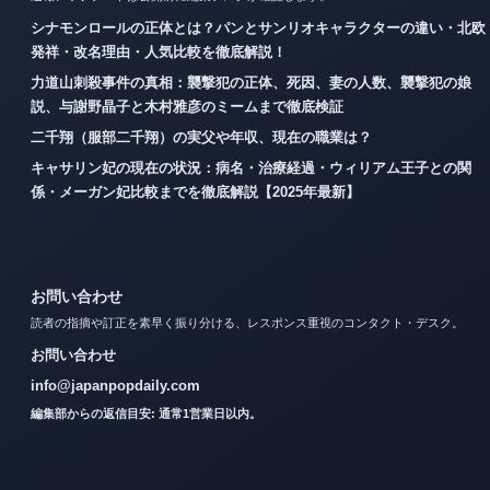
シナモンロールの正体とは？パンとサンリオキャラクターの違い・北欧
発祥・改名理由・人気比較を徹底解説！
力道山刺殺事件の真相：襲撃犯の正体、死因、妻の人数、襲撃犯の娘
説、与謝野晶子と木村雅彦のミームまで徹底検証
二千翔（服部二千翔）の実父や年収、現在の職業は？
キャサリン妃の現在の状況：病名・治療経過・ウィリアム王子との関
係・メーガン妃比較までを徹底解説【2025年最新】
お問い合わせ
読者の指摘や訂正を素早く振り分ける、レスポンス重視のコンタクト・デスク。
お問い合わせ
info@japanpopdaily.com
編集部からの返信目安: 通常1営業日以内。