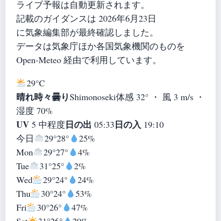
ライブ予報は自動更新されます。
記載のガイダンスは 2026年6月23日
に気象編集部が最終確認しました。
データは気象庁ほか各国気象機関のものを
Open-Meteo 経由で利用しています。
29°
C
晴れ時々曇り
Shimonoseki
体感 32° ・ 風 3 m/s ・
湿度 70%
UV
日の出
日の入
5 中程度
05:33
19:10
今日
29°
28°
25%
Mon
29°
27°
4%
Tue
31°
25°
2%
Wed
29°
24°
24%
Thu
30°
24°
53%
Fri
30°
26°
47%
Sat
31°
26°
29%