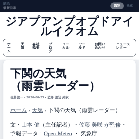
購読
検索
購読
最新記事
ジアプアンプオプドアイ
ルイクオム
ホ
天
会社
ブ
ロー
ワー
お問い
ニュース
ー
気
概要
ロ
カル
ルド
合わせ
レター
ム
グ
下関の天気
（雨雲レーダー）
佐藤健一 • 2026-06-23 • 監修 渡辺 結衣
ホーム
›
天気
›
下関の天気（雨雲レーダー）
文・
山本 健
（主任記者）
・
佐藤 美咲 が監修
・
予報データ：
Open-Meteo
・ 気象庁