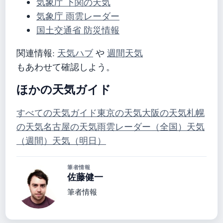
気象庁 下関の天気
気象庁 雨雲レーダー
国土交通省 防災情報
関連情報:
天気ハブ
や
週間天気
もあわせて確認しよう。
ほかの天気ガイド
すべての天気ガイド
東京の天気
大阪の天気
札幌
の天気
名古屋の天気
雨雲レーダー（全国）
天気
（週間）
天気（明日）
筆者情報
佐藤健一
筆者情報