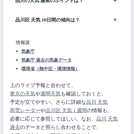
品川の天気 服装のポイントは？
品川区 天気 10日間の傾向は？
情報源
気象庁
気象庁 過去の気象データ
環境省（熱中症・環境情報）
上のライブ予報と合わせて、
東京の天気
や
週間天気
も確認しておくと、
予定が立てやすい。さらに詳細な
品川 天気
雨雲レーダー
や
品川区 天気 1 週間
の情報も、
必要に応じて参照してほしい。なお、
品川 天気
過去
のデータと照らし合わせることで、