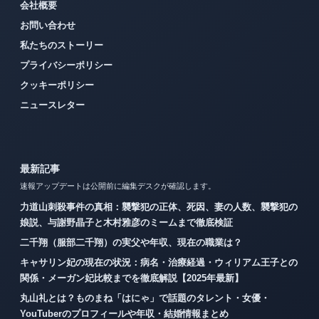
会社概要
お問い合わせ
私たちのストーリー
プライバシーポリシー
クッキーポリシー
ニュースレター
最新記事
速報アップデートは公開前に編集デスクが確認します。
力道山刺殺事件の真相：襲撃犯の正体、死因、妻の人数、襲撃犯の
娘説、与謝野晶子と木村雅彦のミームまで徹底検証
二千翔（服部二千翔）の実父や年収、現在の職業は？
キャサリン妃の現在の状況：病名・治療経過・ウィリアム王子との
関係・メーガン妃比較までを徹底解説【2025年最新】
丸山礼とは？ものまね「はにゃ」で話題のタレント・女優・
YouTuberのプロフィールや年収・結婚情報まとめ