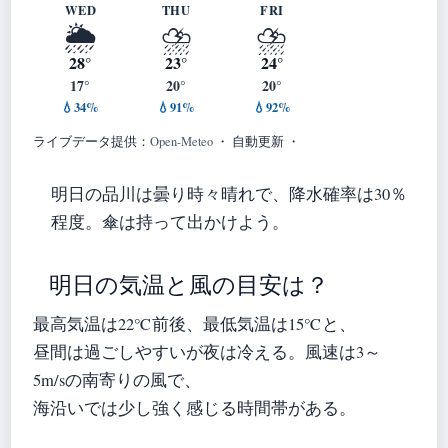
WED
THU
FRI
🌦️
⛈️
⛈️
28°
23°
24°
17°
20°
20°
💧34%
💧91%
💧92%
ライブデータ提供：
Open-Meteo
・ 自動更新 ・
明日の品川は曇り時々晴れで、降水確率は30％
程度。傘は持って出かけよう。
明日の気温と風の目安は？
最高気温は22℃前後、最低気温は15℃と、
昼間は過ごしやすいが夜は冷える。風速は3～
5m/sの南寄りの風で、
海沿いでは少し強く感じる時間帯がある。