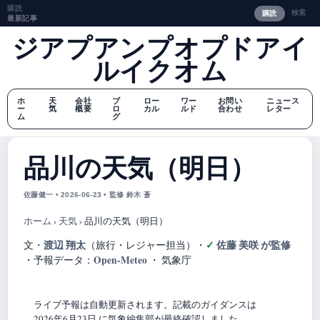
購読
検索
購読
最新記事
ジアプアンプオプドアイ
ルイクオム
ホ
天
会社
ブ
ロー
ワー
お問い
ニュース
ー
気
概要
ロ
カル
ルド
合わせ
レター
ム
グ
品川の天気（明日）
佐藤健一 • 2026-06-23 • 監修 鈴木 蒼
ホーム
›
天気
›
品川の天気（明日）
渡辺 翔太
佐藤 美咲 が監修
文・
（旅行・レジャー担当）
・
Open-Meteo
・
予報データ：
・ 気象庁
ライブ予報は自動更新されます。記載のガイダンスは
2026年6月23日 に気象編集部が最終確認しました。