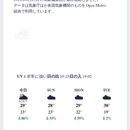
データは気象庁ほか各国気象機関のものを Open-Meteo
経由で利用しています。
24°
⛅
C
晴れ時々曇り
Shinagawa City
体感 28° ・ 風 2 m/s ・ 湿度 90%
UV
日の出
日の入
8 非常に強い
05:25
19:02
今日
SUN
MON
TUE
🌦️
☁️
☁️
☁️
29°
28°
29°
30°
23°
23°
22°
19°
💧86%
💧33%
💧59%
💧2%