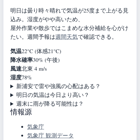
明日は曇り時々晴れで気温が25度まで上がる見
込み。湿度がやや高いため、
屋外作業や散歩ではこまめな水分補給を心がけ
たい。週間予報は
週間天気
で確認できる。
気温
22°C (体感21°C)
降水確率
30% (午後)
風速
北東 4 m/s
湿度
78%
新浦安で雷や強風の心配はある？
明日の気温は今日より高い？
週末に雨が降る可能性は？
情報源
気象庁
気象庁 観測データ