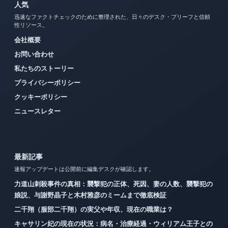
人気
迅速なファクトチェックのために整理された、日々のデスク・ブリーフと信頼
性リソース。
会社概要
お問い合わせ
私たちのストーリー
プライバシーポリシー
クッキーポリシー
ニュースレター
最新記事
速報アップデートは公開前に編集デスクが確認します。
力道山刺殺事件の真相：襲撃犯の正体、死因、妻の人数、襲撃犯の
娘説、与謝野晶子と木村雅彦のミームまで徹底検証
二千翔（服部二千翔）の実父や年収、現在の職業は？
キャサリン妃の現在の状況：病名・治療経過・ウィリアム王子との