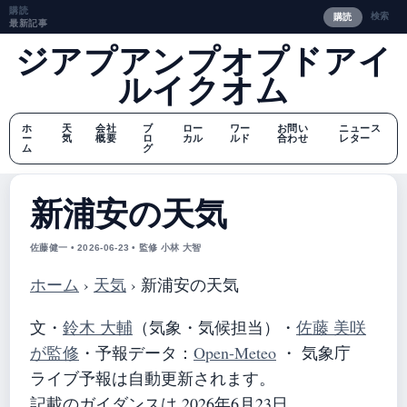
購読
検索
購読
最新記事
ジアプアンプオプドアイ
ルイクオム
ホ
天
会社
ブ
ロー
ワー
お問い
ニュース
ー
気
概要
ロ
カル
ルド
合わせ
レター
ム
グ
新浦安の天気
佐藤健一 • 2026-06-23 • 監修 小林 大智
ホーム
›
天気
›
新浦安の天気
文・
鈴木 大輔
（気象・気候担当）
・
佐藤 美咲
が監修
・
予報データ：
Open-Meteo
・ 気象庁
ライブ予報は自動更新されます。
記載のガイダンスは 2026年6月23日