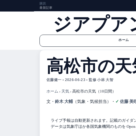
購読
最新記事
ジアプア
ホーム
高松市の天
佐藤健一 • 2026-06-23 • 監修 小林 大智
ホーム
›
天気
›
高松市の天気（10日間）
鈴木 大輔
佐藤 美
文・
（気象・気候担当）
・
ライブ予報は自動更新されます。記載のガイダンス
データは気象庁ほか各国気象機関のものを Open-