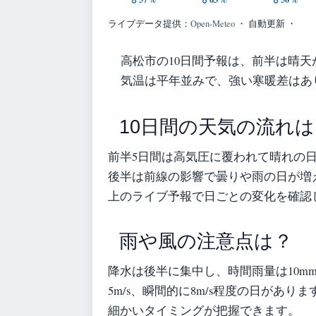
ライブデータ提供：
Open-Meteo
・ 自動更新 ・
高松市の10日間予報は、前半は晴
気温は平年並みで、強い寒暖差はあ
10日間の天気の流れは
前半5日間は高気圧に覆われて晴れの
後半は前線の影響で曇りや雨の日が増
上のライブ予報で日ごとの変化を確認
雨や風の注意点は？
降水は後半に集中し、時間雨量は10m
5m/s、瞬間的に8m/s程度の日があ
細かいタイミングが把握できます。