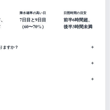
降水確率の高い日
日照時間の目安
℃、
7日目と9日目
前半6時間超、
℃
（60〜70%）
後半3時間未満
りますか？