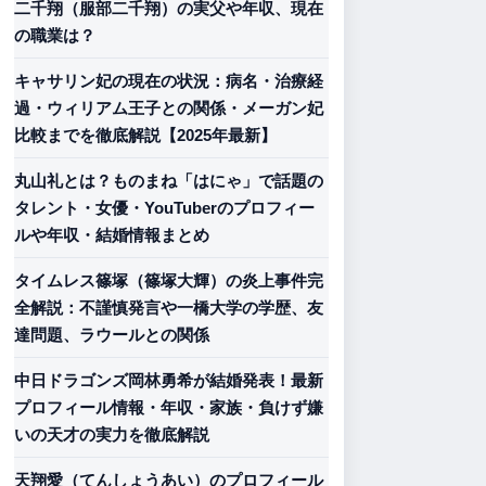
二千翔（服部二千翔）の実父や年収、現在
の職業は？
キャサリン妃の現在の状況：病名・治療経
過・ウィリアム王子との関係・メーガン妃
比較までを徹底解説【2025年最新】
丸山礼とは？ものまね「はにゃ」で話題の
タレント・女優・YouTuberのプロフィー
ルや年収・結婚情報まとめ
タイムレス篠塚（篠塚大輝）の炎上事件完
全解説：不謹慎発言や一橋大学の学歴、友
達問題、ラウールとの関係
中日ドラゴンズ岡林勇希が結婚発表！最新
プロフィール情報・年収・家族・負けず嫌
いの天才の実力を徹底解説
天翔愛（てんしょうあい）のプロフィール