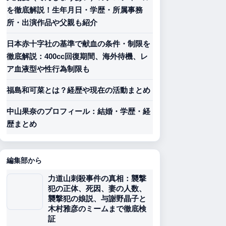
を徹底解説！生年月日・学歴・所属事務
所・出演作品や父親も紹介
日本赤十字社の基準で献血の条件・制限を
徹底解説：400cc回復期間、海外待機、レ
ア血液型や性行為制限も
福島和可菜とは？経歴や現在の活動まとめ
中山果奈のプロフィール：結婚・学歴・経
歴まとめ
編集部から
力道山刺殺事件の真相：襲撃
犯の正体、死因、妻の人数、
襲撃犯の娘説、与謝野晶子と
木村雅彦のミームまで徹底検
証