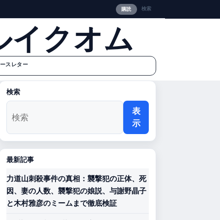
検索
購読
ルイクオム
ースレター
検索
表
示
最新記事
力道山刺殺事件の真相：襲撃犯の正体、死
因、妻の人数、襲撃犯の娘説、与謝野晶子
と木村雅彦のミームまで徹底検証