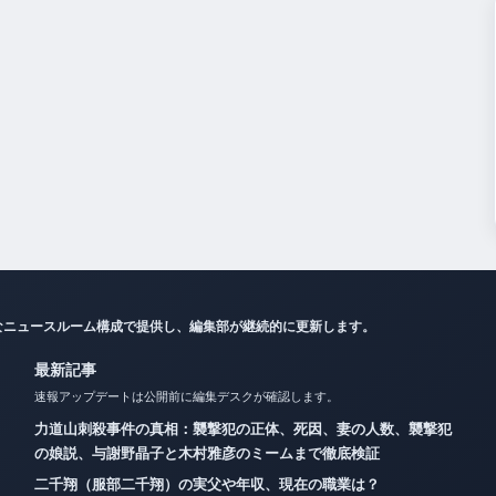
なニュースルーム構成で提供し、編集部が継続的に更新します。
最新記事
速報アップデートは公開前に編集デスクが確認します。
力道山刺殺事件の真相：襲撃犯の正体、死因、妻の人数、襲撃犯
の娘説、与謝野晶子と木村雅彦のミームまで徹底検証
二千翔（服部二千翔）の実父や年収、現在の職業は？
キャサリン妃の現在の状況：病名・治療経過・ウィリアム王子と