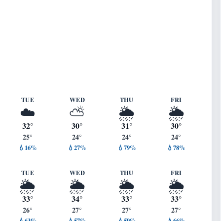
/s ・ 湿度 70%
TUE
WED
THU
FRI
☁️
⛅
🌦️
🌦️
32°
30°
31°
30°
25°
24°
24°
24°
💧16%
💧27%
💧79%
💧78%
TUE
WED
THU
FRI
🌦️
🌦️
🌦️
🌦️
33°
34°
33°
33°
26°
27°
27°
27°
💧63%
💧57%
💧59%
💧66%