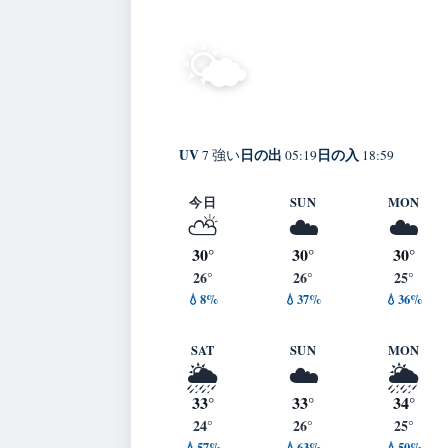
30°
晴れ
🌤️
C
Takamatsu
体感 34° ・ 風 4 m
UV
日の出
日の入
7 強い
05:19
18:59
今日
SUN
MON
⛅
☁️
☁️
30°
30°
30°
26°
26°
25°
💧8%
💧37%
💧36%
SAT
SUN
MON
🌦️
☁️
🌦️
33°
33°
34°
24°
26°
25°
💧57%
💧63%
💧50%