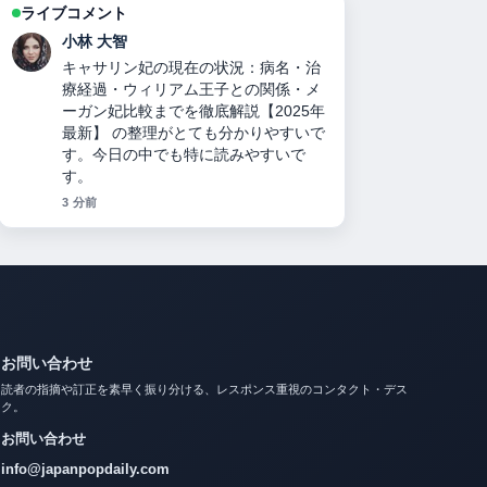
ライブコメント
田中 美咲
力道山刺殺事件の真相：襲撃犯の正
体、死因、妻の人数、襲撃犯の娘説、
与謝野晶子と木村雅彦のミームまで徹
底検証 を追っていますが、この解説は
落ち着いていて信頼できます。
5 分前
お問い合わせ
読者の指摘や訂正を素早く振り分ける、レスポンス重視のコンタクト・デス
ク。
お問い合わせ
info@japanpopdaily.com
編集部からの返信目安: 通常1営業日以内。