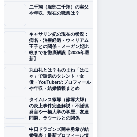
二千翔（服部二千翔）の実父
や年収、現在の職業は？
キャサリン妃の現在の状況：
病名・治療経過・ウィリアム
王子との関係・メーガン妃比
較までを徹底解説【2025年最
新】
丸山礼とは？ものまね「はに
ゃ」で話題のタレント・女
優・YouTuberのプロフィール
や年収・結婚情報まとめ
タイムレス篠塚（篠塚大輝）
の炎上事件完全解説：不謹慎
発言や一橋大学の学歴、友達
問題、ラウールとの関係
中日ドラゴンズ岡林勇希が結
婚発表！最新プロフィール情