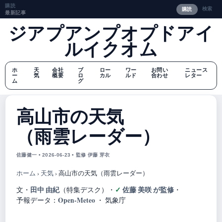
購読
検索
購読
最新記事
ジアプアンプオプドアイ
ルイクオム
ホ
天
会社
ブ
ロー
ワー
お問い
ニュース
ー
気
概要
ロ
カル
ルド
合わせ
レター
ム
グ
高山市の天気
（雨雲レーダー）
佐藤健一 • 2026-06-23 • 監修 伊藤 芽衣
ホーム
›
天気
›
高山市の天気（雨雲レーダー）
田中 由紀
佐藤 美咲 が監修
文・
（特集デスク）
・
・
Open-Meteo
予報データ：
・ 気象庁