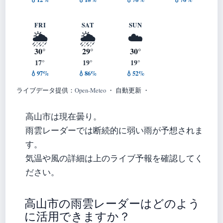
FRI
SAT
SUN
🌦️
🌦️
☁️
30°
29°
30°
17°
19°
19°
💧97%
💧86%
💧52%
ライブデータ提供：
Open-Meteo
・ 自動更新 ・
高山市は現在曇り。
雨雲レーダーでは断続的に弱い雨が予想されま
す。
気温や風の詳細は上のライブ予報を確認してく
ださい。
高山市の雨雲レーダーはどのよう
に活用できますか？