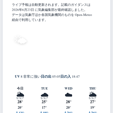
ライブ予報は自動更新されます。記載のガイダンスは
2026年6月23日 に気象編集部が最終確認しました。
データは気象庁ほか各国気象機関のものを Open-Meteo
経由で利用しています。
21°
🌤️
C
晴れ
Takayama
体感 23° ・ 風 1 m/s ・ 湿度 82%
UV
日の出
日の入
8 非常に強い
05:05
18:47
今日
TUE
WED
THU
🌦️
🌧️
☁️
🌦️
28°
25°
28°
27°
20°
17°
20°
19°
💧12%
💧18%
💧76%
💧76%