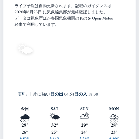
ライブ予報は自動更新されます。記載のガイダンスは
2026年6月23日 に気象編集部が最終確認しました。
データは気象庁ほか各国気象機関のものを Open-Meteo
経由で利用しています。
28°
🌤️
C
晴れ
Tateyama
体感 33° ・ 風 2 m/s ・ 湿度 83%
UV
日の出
日の入
8 非常に強い
04:54
18:38
今日
SAT
SUN
MON
🌧️
🌤️
⛅
⛈️
29°
32°
29°
28°
26°
25°
24°
23°
💧82%
💧14%
💧24%
💧46%