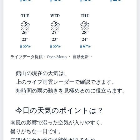
TUE
WED
THU
⛈️
⛈️
⛈️
26°
27°
28°
22°
23°
24°
💧55%
💧55%
💧67%
ライブデータ提供：
Open-Meteo
・ 自動更新 ・
館山の現在の天気は、
上のライブ雨雲レーダーで確認できます。
短時間の雨の動きを見極めるのに役立ちます。
今日の天気のポイントは？
南風の影響で湿った空気が入りやすく、
曇りがちな一日です。
午後はにわか雨の可能性があるため、