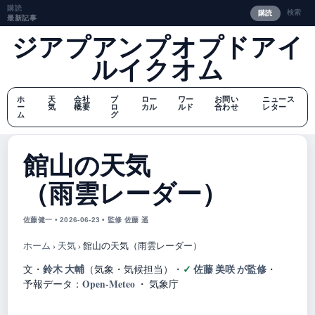
購読
検索
購読
最新記事
ジアプアンプオプドアイ
ルイクオム
ホ
天
会社
ブ
ロー
ワー
お問い
ニュース
ー
気
概要
ロ
カル
ルド
合わせ
レター
ム
グ
館山の天気
（雨雲レーダー）
佐藤健一 • 2026-06-23 • 監修 佐藤 遥
ホーム
›
天気
›
館山の天気（雨雲レーダー）
鈴木 大輔
佐藤 美咲 が監修
文・
（気象・気候担当）
・
・
Open-Meteo
予報データ：
・ 気象庁