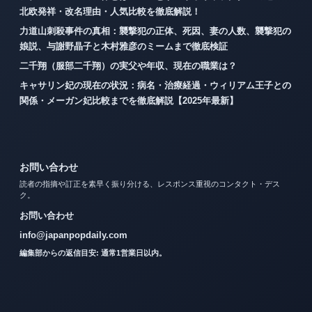
北欧発祥・改名理由・人気比較を徹底解説！
力道山刺殺事件の真相：襲撃犯の正体、死因、妻の人数、襲撃犯の
娘説、与謝野晶子と木村雅彦のミームまで徹底検証
二千翔（服部二千翔）の実父や年収、現在の職業は？
キャサリン妃の現在の状況：病名・治療経過・ウィリアム王子との
関係・メーガン妃比較までを徹底解説【2025年最新】
お問い合わせ
読者の指摘や訂正を素早く振り分ける、レスポンス重視のコンタクト・デス
ク。
お問い合わせ
info@japanpopdaily.com
編集部からの返信目安: 通常1営業日以内。