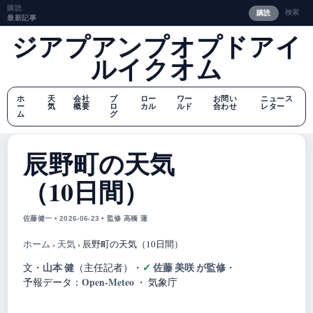
購読
検索
購読
最新記事
ジアプアンプオプドアイ
ルイクオム
ホ
天
会社
ブ
ロー
ワー
お問い
ニュース
ー
気
概要
ロ
カル
ルド
合わせ
レター
ム
グ
辰野町の天気
（10日間）
佐藤健一 • 2026-06-23 • 監修 高橋 蓮
ホーム
›
天気
›
辰野町の天気（10日間）
山本 健
佐藤 美咲 が監修
文・
（主任記者）
・
・
Open-Meteo
予報データ：
・ 気象庁