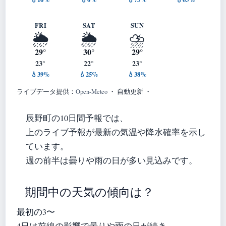
FRI
SAT
SUN
🌦️
🌦️
⛈️
29°
30°
29°
23°
22°
23°
💧39%
💧25%
💧38%
ライブデータ提供：
Open-Meteo
・ 自動更新 ・
辰野町の10日間予報では、
上のライブ予報が最新の気温や降水確率を示し
ています。
週の前半は曇りや雨の日が多い見込みです。
期間中の天気の傾向は？
最初の3〜
4日は前線の影響で曇りや雨の日が続き、