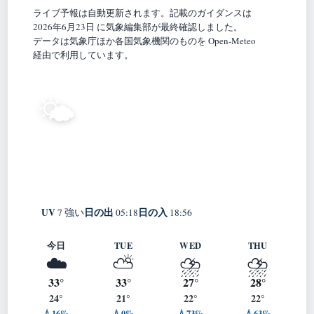
ライブ予報は自動更新されます。記載のガイダンスは
2026年6月23日 に気象編集部が最終確認しました。
データは気象庁ほか各国気象機関のものを Open-Meteo
経由で利用しています。
26°
🌤️
C
晴れ
Tatsuno
体感 31° ・ 風 1 m/s ・ 湿度 90%
UV
日の出
日の入
7 強い
05:18
18:56
今日
TUE
WED
THU
☁️
⛅
⛈️
⛈️
33°
33°
27°
28°
24°
21°
22°
22°
💧16%
💧0%
💧73%
💧63%