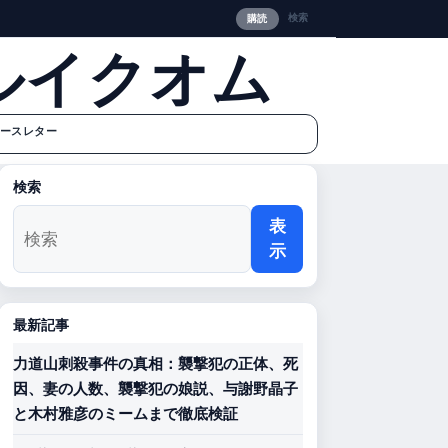
検索
購読
ルイクオム
ースレター
検索
表
示
最新記事
力道山刺殺事件の真相：襲撃犯の正体、死
因、妻の人数、襲撃犯の娘説、与謝野晶子
と木村雅彦のミームまで徹底検証