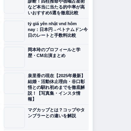
診断！四柱推命や宿曜占星術
など本当に当たる的中率が高
いおすすめ5選を徹底比較
tỷ giá yên nhật vnd hôm
nay：日本円→ベトナムドン今
日のレートと手数料比較
岡本玲のプロフィールと学
歴・CM出演まとめ
泉里香の現在【2025年最新】
結婚・活動休止理由・谷口彰
悟との馴れ初めまでを徹底解
説！【写真集・インスタ情
報】
マグカップとは？コップやタ
ンブラーとの違いを解説