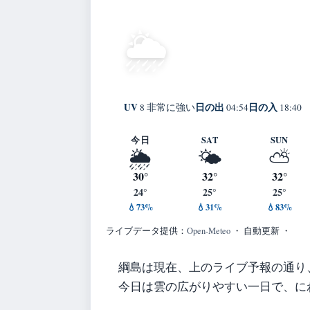
30°
弱い霧雨
🌦️
C
Tsunashimanishi
体感 37° ・ 風 2 m/
UV
日の出
日の入
8 非常に強い
04:54
18:40
今日
SAT
SUN
🌦️
🌤️
⛅
30°
32°
32°
24°
25°
25°
💧73%
💧31%
💧83%
ライブデータ提供：
Open-Meteo
・ 自動更新 ・
綱島は現在、上のライブ予報の通り
今日は雲の広がりやすい一日で、に