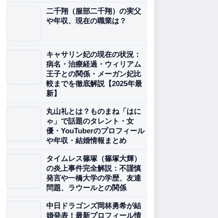
二千翔（服部二千翔）の実父
や年収、現在の職業は？
キャサリン妃の現在の状況：
病名・治療経過・ウィリアム
王子との関係・メーガン妃比
較までを徹底解説【2025年最
新】
丸山礼とは？ものまね「はに
ゃ」で話題のタレント・女
優・YouTuberのプロフィール
や年収・結婚情報まとめ
タイムレス篠塚（篠塚大輝）
の炎上事件完全解説：不謹慎
発言や一橋大学の学歴、友達
問題、ラウールとの関係
中日ドラゴンズ岡林勇希が結
婚発表！最新プロフィール情