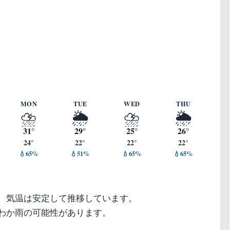
s ・ 湿度 76%
MON
TUE
WED
THU
⛈️
🌦️
⛈️
🌦️
31°
29°
25°
26°
24°
22°
22°
22°
💧65%
💧51%
💧65%
💧65%
、気温は安定して推移しています。
わか雨の可能性があります。