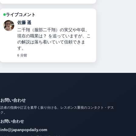
ライブコメント
伊藤 芽衣
キャサリン妃の現在の状況：病名・治
療経過・ウィリアム王子との関係・メ
ーガン妃比較までを徹底解説【2025年
最新】 の背景説明が助かります。ライ
ブ更新を続けてください。
8 分前
お問い合わせ
読者の指摘や訂正を素早く振り分ける、レスポンス重視のコンタクト・デス
ク。
お問い合わせ
info@japanpopdaily.com