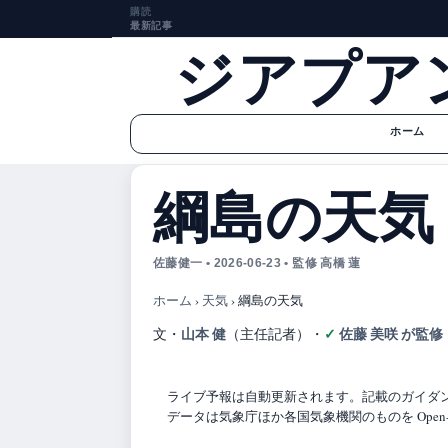
購読
最新記事
ジアプア
ホーム
綱島の天気
佐藤健一 • 2026-06-23 • 監修 高橋 蓮
ホーム
›
天気
›
綱島の天気
山本 健
佐藤 美咲 が監修
文・
（主任記者）
・
ライブ予報は自動更新されます。記載のガイダンス
データは気象庁ほか各国気象機関のものを Open-