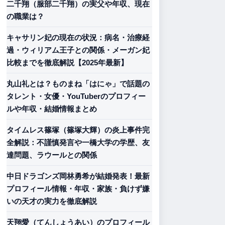
二千翔（服部二千翔）の実父や年収、現在
の職業は？
キャサリン妃の現在の状況：病名・治療経
過・ウィリアム王子との関係・メーガン妃
比較までを徹底解説【2025年最新】
丸山礼とは？ものまね「はにゃ」で話題の
タレント・女優・YouTuberのプロフィー
ルや年収・結婚情報まとめ
タイムレス篠塚（篠塚大輝）の炎上事件完
全解説：不謹慎発言や一橋大学の学歴、友
達問題、ラウールとの関係
中日ドラゴンズ岡林勇希が結婚発表！最新
プロフィール情報・年収・家族・負けず嫌
いの天才の実力を徹底解説
天翔愛（てんしょうあい）のプロフィール