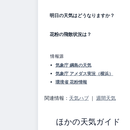
明日の天気はどうなりますか？
花粉の飛散状況は？
情報源
気象庁 綱島の天気
気象庁 アメダス実況（横浜）
環境省 花粉情報
関連情報：
天気ハブ
｜
週間天気
ほかの天気ガイド