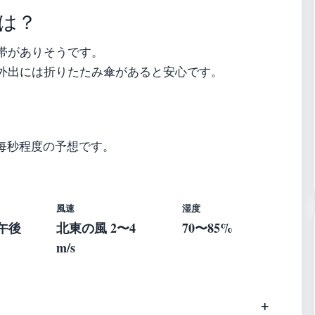
は？
帯がありそうです。
外出には折りたたみ傘があると安心です。
每秒程度の予想です。
風速
湿度
 午後
北東の風 2〜4
70〜85%
m/s