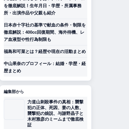
を徹底解説！生年月日・学歴・所属事務
所・出演作品や父親も紹介
日本赤十字社の基準で献血の条件・制限を
徹底解説：400cc回復期間、海外待機、レ
ア血液型や性行為制限も
福島和可菜とは？経歴や現在の活動まとめ
中山果奈のプロフィール：結婚・学歴・経
歴まとめ
編集部から
力道山刺殺事件の真相：襲撃
犯の正体、死因、妻の人数、
襲撃犯の娘説、与謝野晶子と
木村雅彦のミームまで徹底検
証