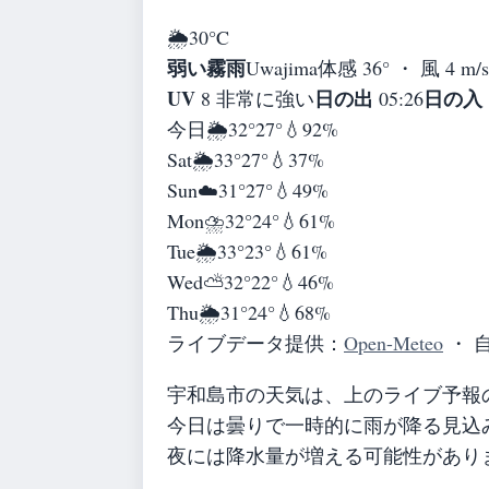
🌦️
30°
C
弱い霧雨
Uwajima
体感 36° ・ 風 4 m/
UV
日の出
日の入
8 非常に強い
05:26
今日
🌦️
32°
27°
💧92%
Sat
🌦️
33°
27°
💧37%
Sun
☁️
31°
27°
💧49%
Mon
⛈️
32°
24°
💧61%
Tue
🌦️
33°
23°
💧61%
Wed
⛅
32°
22°
💧46%
Thu
🌦️
31°
24°
💧68%
ライブデータ提供：
Open-Meteo
・ 
宇和島市の天気は、上のライブ予報
今日は曇りで一時的に雨が降る見込
夜には降水量が増える可能性があり