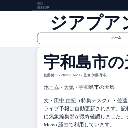
購読
最新記事
ジアプア
ホーム
宇和島市の
佐藤健一 • 2026-06-23 • 監修 伊藤 芽衣
ホーム
›
天気
›
宇和島市の天気
文・
田中 由紀
（特集デスク）
・
佐藤
ライブ予報は自動更新されます。記載の
に気象編集部が最終確認しました。デ
Meteo 経由で利用しています。