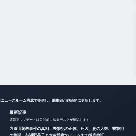
なニュースルーム構成で提供し、編集部が継続的に更新します。
最新記事
速報アップデートは公開前に編集デスクが確認します。
力道山刺殺事件の真相：襲撃犯の正体、死因、妻の人数、襲撃犯
の娘説、与謝野晶子と木村雅彦のミームまで徹底検証
二千翔（服部二千翔）の実父や年収、現在の職業は？