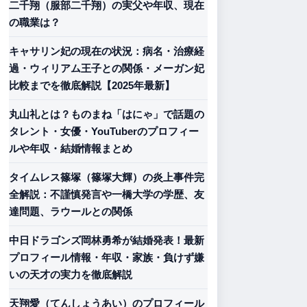
二千翔（服部二千翔）の実父や年収、現在
の職業は？
キャサリン妃の現在の状況：病名・治療経
過・ウィリアム王子との関係・メーガン妃
比較までを徹底解説【2025年最新】
丸山礼とは？ものまね「はにゃ」で話題の
タレント・女優・YouTuberのプロフィー
ルや年収・結婚情報まとめ
タイムレス篠塚（篠塚大輝）の炎上事件完
全解説：不謹慎発言や一橋大学の学歴、友
達問題、ラウールとの関係
中日ドラゴンズ岡林勇希が結婚発表！最新
プロフィール情報・年収・家族・負けず嫌
いの天才の実力を徹底解説
天翔愛（てんしょうあい）のプロフィール