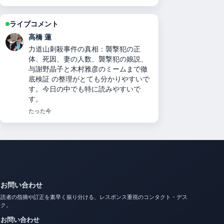
ライブコメント
佐藤 遥
二千翔（服部二千翔）の実父や年収、
現在の職業は？ を追っていますが、こ
の解説は落ち着いていて信頼できま
す。
3 分前
お問い合わせ
読者の指摘や訂正を素早く振り分ける、レスポンス重視のコンタクト・デス
ク。
お問い合わせ
info@japanpopdaily.com