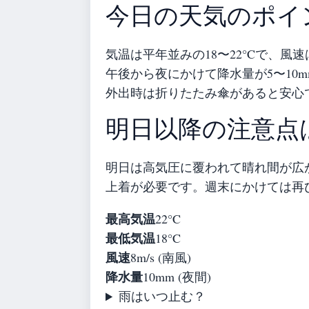
今日の天気のポイ
気温は平年並みの18〜22°Cで、風速
午後から夜にかけて降水量が5〜10
外出時は折りたたみ傘があると安心
明日以降の注意点
明日は高気圧に覆われて晴れ間が広が
上着が必要です。週末にかけては再
最高気温
22°C
最低気温
18°C
風速
8m/s (南風)
降水量
10mm (夜間)
雨はいつ止む？