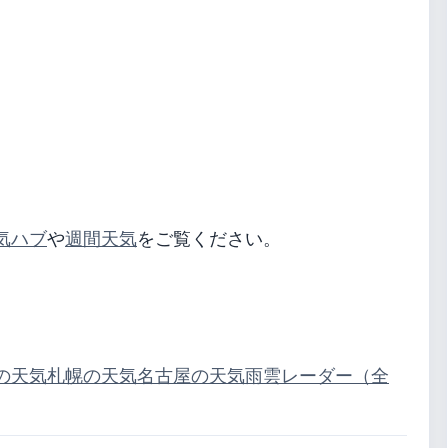
気ハブ
や
週間天気
をご覧ください。
の天気
札幌の天気
名古屋の天気
雨雲レーダー（全