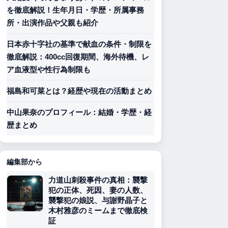
を徹底解説！生年月日・学歴・所属事務
所・出演作品や父親も紹介
日本赤十字社の基準で献血の条件・制限を
徹底解説：400cc回復期間、海外待機、レ
ア血液型や性行為制限も
福島和可菜とは？経歴や現在の活動まとめ
中山果奈のプロフィール：結婚・学歴・経
歴まとめ
編集部から
力道山刺殺事件の真相：襲撃
犯の正体、死因、妻の人数、
襲撃犯の娘説、与謝野晶子と
木村雅彦のミームまで徹底検
証