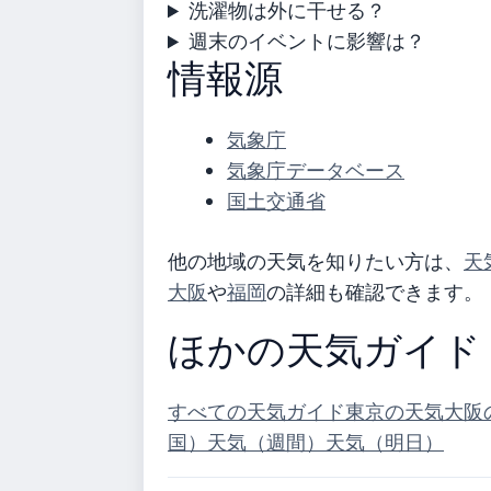
洗濯物は外に干せる？
週末のイベントに影響は？
情報源
気象庁
気象庁データベース
国土交通省
他の地域の天気を知りたい方は、
天
大阪
や
福岡
の詳細も確認できます。
ほかの天気ガイド
すべての天気ガイド
東京の天気
大阪
国）
天気（週間）
天気（明日）