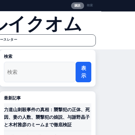
検索
購読
ルイクオム
ースレター
検索
表
示
最新記事
力道山刺殺事件の真相：襲撃犯の正体、死
因、妻の人数、襲撃犯の娘説、与謝野晶子
と木村雅彦のミームまで徹底検証