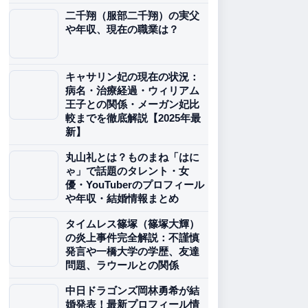
二千翔（服部二千翔）の実父
や年収、現在の職業は？
キャサリン妃の現在の状況：
病名・治療経過・ウィリアム
王子との関係・メーガン妃比
較までを徹底解説【2025年最
新】
丸山礼とは？ものまね「はに
ゃ」で話題のタレント・女
優・YouTuberのプロフィール
や年収・結婚情報まとめ
タイムレス篠塚（篠塚大輝）
の炎上事件完全解説：不謹慎
発言や一橋大学の学歴、友達
問題、ラウールとの関係
中日ドラゴンズ岡林勇希が結
婚発表！最新プロフィール情