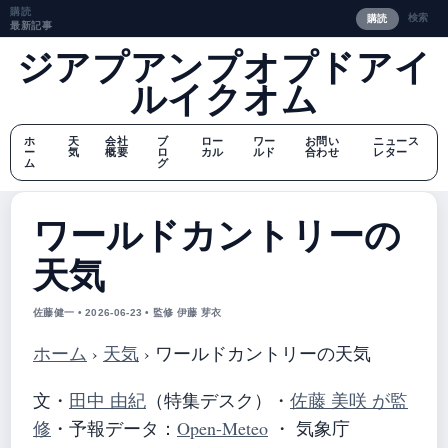
購読
検索
購読
最新記事
ジアプアンプオプドアイ
ルイクオム
ホ
天
会社
ブ
ロー
ワー
お問い
ニュース
ー
気
概要
ロ
カル
ルド
合わせ
レター
ム
グ
ワールドカントリーの
天気
佐藤健一 • 2026-06-23 • 監修 伊藤 芽衣
ホーム
›
天気
›
ワールドカントリーの天気
文・
田中 由紀
（特集デスク）
・
佐藤 美咲 が監
修
・
予報データ：
Open-Meteo
・ 気象庁