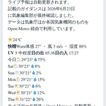
ライブ予報は自動更新されます。
記載のガイダンスは 2026年6月23日
に気象編集部が最終確認しました。
データは気象庁ほか各国気象機関のものを
Open-Meteo 経由で利用しています。
24°
C
快晴
Waru
体感 27° ・ 風 3 m/s ・ 湿度 86%
UV
日の出
日の入
5 中程度
05:36
17:27
今日
29°
23°
75%
Sat
30°
23°
8%
Sun
30°
21°
2%
Mon
29°
21°
15%
Tue
30°
21°
6%
Wed
30°
21°
12%
Thu
31°
22°
26%
ライブデータ提供：
Open-Meteo
・ 自動更新 ・