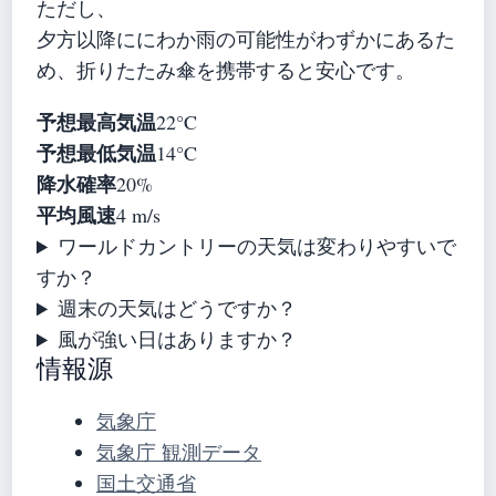
ただし、
夕方以降ににわか雨の可能性がわずかにあるた
め、折りたたみ傘を携帯すると安心です。
予想最高気温
22°C
予想最低気温
14°C
降水確率
20%
平均風速
4 m/s
ワールドカントリーの天気は変わりやすいで
すか？
週末の天気はどうですか？
風が強い日はありますか？
情報源
気象庁
気象庁 観測データ
国土交通省