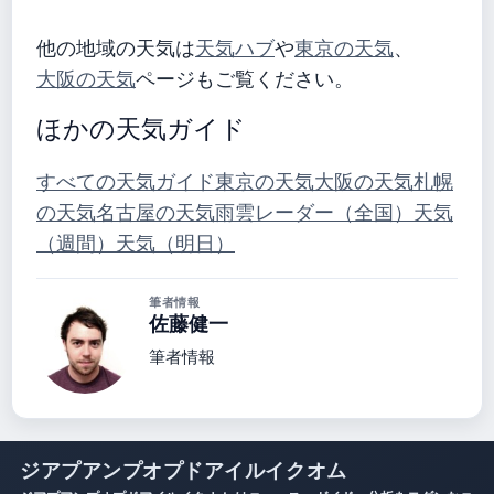
他の地域の天気は
天気ハブ
や
東京の天気
、
大阪の天気
ページもご覧ください。
ほかの天気ガイド
すべての天気ガイド
東京の天気
大阪の天気
札幌
の天気
名古屋の天気
雨雲レーダー（全国）
天気
（週間）
天気（明日）
筆者情報
佐藤健一
筆者情報
ジアプアンプオプドアイルイクオム