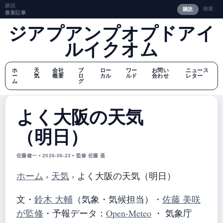
購読
検索
購読
最新記事
ジアプアンプオプドアイ
ルイクオム
ホ
天
会社
ブ
ロー
ワー
お問い
ニュース
ー
気
概要
ロ
カル
ルド
合わせ
レター
ム
グ
よく大阪の天気
（明日）
佐藤健一 • 2026-06-23 • 監修 佐藤 遥
ホーム
›
天気
›
よく大阪の天気（明日）
文・
鈴木 大輔
（気象・気候担当）
・
佐藤 美咲
が監修
・
予報データ：
Open-Meteo
・ 気象庁