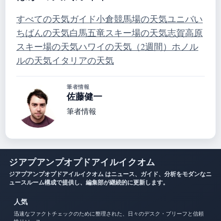
すべての天気ガイド
小倉競馬場の天気
ユニバい
ちばんの天気
白馬五竜スキー場の天気
志賀高原
スキー場の天気
ハワイの天気（2週間）
ホノル
ルの天気
イタリアの天気
筆者情報
佐藤健一
筆者情報
ジアプアンプオプドアイルイクオム
ジアプアンプオプドアイルイクオム はニュース、ガイド、分析をモダンなニ
ュースルーム構成で提供し、編集部が継続的に更新します。
人気
迅速なファクトチェックのために整理された、日々のデスク・ブリーフと信頼