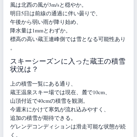
風は北西の風が3m/sと穏やか。
明日5日は前線の通過に伴い曇りで、
午後から弱い雨が降り始め、
降水量は1mmとわずか。
標高の高い蔵王連峰側では雪となる可能性あり
。
スキーシーズンに入った蔵王の積雪
状況は？
上の積雪一覧にある通り、
蔵王温泉スキー場では現在、麓で10cm、
山頂付近で40cmの積雪を観測。
今週末にかけて寒気が流れ込みやすく、
追加の積雪が期待できる。
ゲレンデコンディションは滑走可能な状態が続
く。