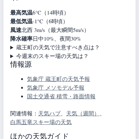
最高気温
6°C（14時頃）
最低気温
-1°C（6時頃）
風速
北西 3m/s（最大瞬間5m/s）
降水確率
日中10%、夜間30%
蔵王町の天気で注意すべき点は？
今週末のスキー場の天気は？
情報源
気象庁 蔵王町の天気予報
気象庁 メソモデル予報
国土交通省 積雪・路面情報
関連情報：
天気ハブ
、
天気（週間）
、
白馬五竜スキー場の天気
ほかの天気ガイド