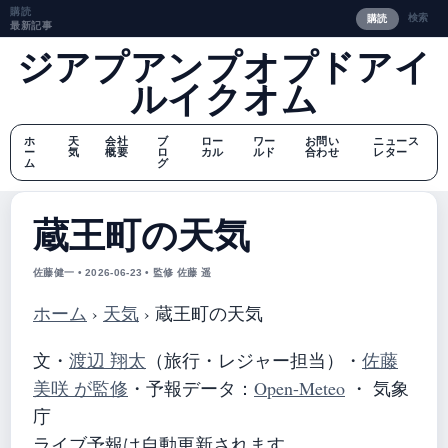
購読
検索
購読
最新記事
ジアプアンプオプドアイ
ルイクオム
ホ
天
会社
ブ
ロー
ワー
お問い
ニュース
ー
気
概要
ロ
カル
ルド
合わせ
レター
ム
グ
蔵王町の天気
佐藤健一 • 2026-06-23 • 監修 佐藤 遥
ホーム
›
天気
›
蔵王町の天気
文・
渡辺 翔太
（旅行・レジャー担当）
・
佐藤
美咲 が監修
・
予報データ：
Open-Meteo
・ 気象
庁
ライブ予報は自動更新されます。