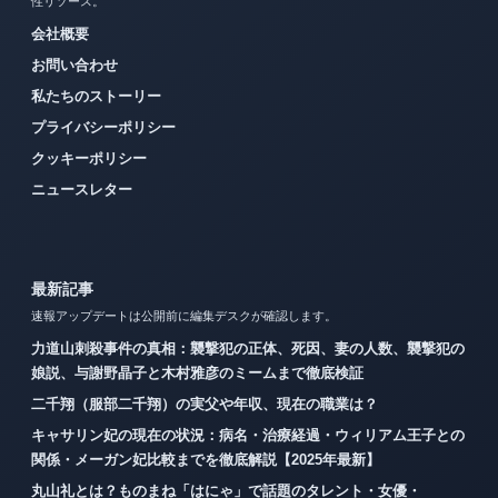
性リソース。
会社概要
お問い合わせ
私たちのストーリー
プライバシーポリシー
クッキーポリシー
ニュースレター
最新記事
速報アップデートは公開前に編集デスクが確認します。
力道山刺殺事件の真相：襲撃犯の正体、死因、妻の人数、襲撃犯の
娘説、与謝野晶子と木村雅彦のミームまで徹底検証
二千翔（服部二千翔）の実父や年収、現在の職業は？
キャサリン妃の現在の状況：病名・治療経過・ウィリアム王子との
関係・メーガン妃比較までを徹底解説【2025年最新】
丸山礼とは？ものまね「はにゃ」で話題のタレント・女優・