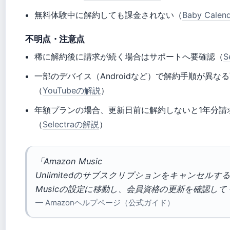
無料体験中に解約しても課金されない（
Baby Cale
不明点・注意点
稀に解約後に請求が続く場合はサポートへ要確認（
S
一部のデバイス（Androidなど）で解約手順が異な
（
YouTubeの解説
）
年額プランの場合、更新日前に解約しないと1年分請
（
Selectraの解説
）
「Amazon Music
Unlimitedのサブスクリプションをキャンセルする
Musicの設定に移動し、会員資格の更新を確認し
— Amazonヘルプページ（公式ガイド）