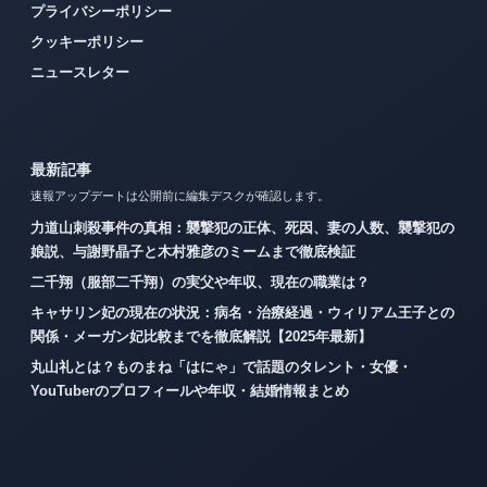
プライバシーポリシー
クッキーポリシー
ニュースレター
最新記事
速報アップデートは公開前に編集デスクが確認します。
力道山刺殺事件の真相：襲撃犯の正体、死因、妻の人数、襲撃犯の
娘説、与謝野晶子と木村雅彦のミームまで徹底検証
二千翔（服部二千翔）の実父や年収、現在の職業は？
キャサリン妃の現在の状況：病名・治療経過・ウィリアム王子との
関係・メーガン妃比較までを徹底解説【2025年最新】
丸山礼とは？ものまね「はにゃ」で話題のタレント・女優・
YouTuberのプロフィールや年収・結婚情報まとめ