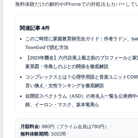
無料体験だけの解約やiPhoneでの対処法もカバーして
関連記事 4件
このご時世に家庭教育師完全ガイド：作者ラドン、bato、
ToonGodで読む方法
【2023年襲名】六代目尾上菊之助のプロフィールと
家系図・寺島しのぶとの関係を徹底解説
コンプレックスとは？心理学用語と音楽ユニットCOM
言い換え・女性ランキングを徹底解説
自閉症スペクトラム（ASD）の有名人一覧を公表例中
師、イーロン・マスク、坂本竜馬ら
月額料金:
980円（プライム会員は780円） ·
無料体験期間:
30日間 ·