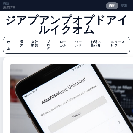
購読
検索
購読
最新記事
ジアプアンプオプドアイ
ルイクオム
ホ
天
会社
ブ
ロー
ワー
お問い
ニュース
ー
気
概要
ロ
カル
ルド
合わせ
レター
ム
グ