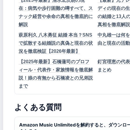
【2025年最新】清水宏次朗の現
【最新】元テレ
在：病気や歩行困難の噂すべて、ス
ディの現在の生
ナック経営や余命の真相を徹底的に
の結婚と13人
解説
真相を徹底解説
萩原利久 八木勇征 結婚 本当？SNS
中丸雄一は何を
で拡散する結婚説の真偽と現在の状
由と現在の活動
況を徹底検証【2026年最新】
【2025年最新】石橋蓮司のプロフ
釘宮理恵の代表
ィール・代表作・家族情報を徹底解
まとめ
説！娘の有無から石橋凌との兄弟説
まで
よくある質問
Amazon Music Unlimitedを解約すると、ダウ