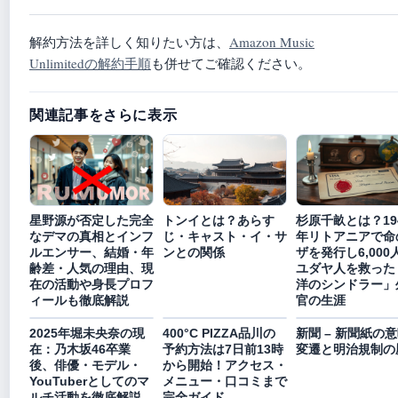
解約方法を詳しく知りたい方は、
Amazon Music
Unlimitedの解約手順
も併せてご確認ください。
関連記事をさらに表示
星野源が否定した完全
トンイとは？あらす
杉原千畝とは？19
なデマの真相とインフ
じ・キャスト・イ・サ
年リトアニアで命
ルエンサー、結婚・年
ンとの関係
ザを発行し6,000
齢差・人気の理由、現
ユダヤ人を救った
在の活動や身長プロフ
洋のシンドラー」
ィールも徹底解説
官の生涯
2025年堀未央奈の現
400°C PIZZA品川の
新聞 – 新聞紙の
在：乃木坂46卒業
予約方法は7日前13時
変遷と明治規制の
後、俳優・モデル・
から開始！アクセス・
YouTuberとしてのマ
メニュー・口コミまで
ルチ活動を徹底解説
完全ガイド