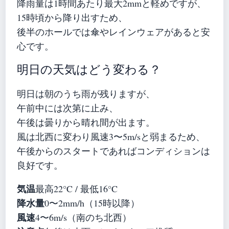
降雨量は1時間あたり最大2mmと軽めですが、
15時頃から降り出すため、
後半のホールでは傘やレインウェアがあると安
心です。
明日の天気はどう変わる？
明日は朝のうち雨が残りますが、
午前中には次第に止み、
午後は曇りから晴れ間が出ます。
風は北西に変わり風速3〜5m/sと弱まるため、
午後からのスタートであればコンディションは
良好です。
気温
最高22°C / 最低16°C
降水量
0〜2mm/h（15時以降）
風速
4〜6m/s（南のち北西）