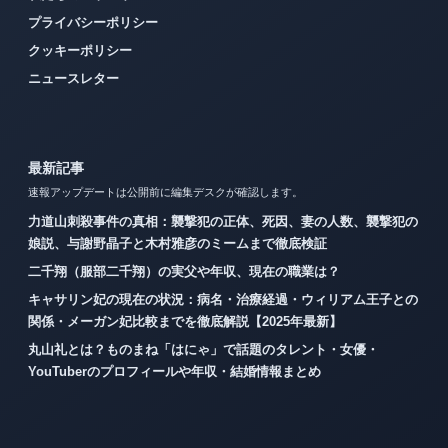
プライバシーポリシー
クッキーポリシー
ニュースレター
最新記事
速報アップデートは公開前に編集デスクが確認します。
力道山刺殺事件の真相：襲撃犯の正体、死因、妻の人数、襲撃犯の
娘説、与謝野晶子と木村雅彦のミームまで徹底検証
二千翔（服部二千翔）の実父や年収、現在の職業は？
キャサリン妃の現在の状況：病名・治療経過・ウィリアム王子との
関係・メーガン妃比較までを徹底解説【2025年最新】
丸山礼とは？ものまね「はにゃ」で話題のタレント・女優・
YouTuberのプロフィールや年収・結婚情報まとめ