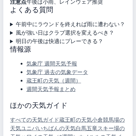
注意点
午後は小雨、レインウェア推奨
よくある質問
午前中にラウンドを終えれば雨に遭わない？
風が強い日はクラブ選択を変えるべき？
明日の午後は快適にプレーできる？
情報源
気象庁 週間天気予報
気象庁 過去の気象データ
蔵王町の天気（週間）
週間天気予報まとめ
ほかの天気ガイド
すべての天気ガイド
蔵王町の天気
小倉競馬場の
天気
ユニバいちばんの天気
白馬五竜スキー場の