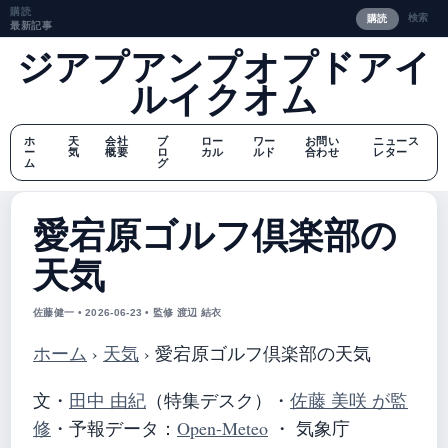
購読
検索
購読
最新記事
ジアプアンプオプドアイ
ルイクオム
ホ
天
会社
ブ
ロー
ワー
お問い
ニュース
ー
気
概要
ロ
カル
ルド
合わせ
レター
ム
グ
愛宕原ゴルフ倶楽部の
天気
佐藤健一 • 2026-06-23 • 監修 渡辺 結衣
ホーム
›
天気
›
愛宕原ゴルフ倶楽部の天気
文・
田中 由紀
（特集デスク）
・
佐藤 美咲 が監
修
・
予報データ：
Open-Meteo
・ 気象庁