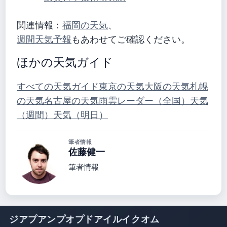
関連情報：
福岡の天気
、
週間天気予報
もあわせてご確認ください。
ほかの天気ガイド
すべての天気ガイド
東京の天気
大阪の天気
札幌
の天気
名古屋の天気
雨雲レーダー（全国）
天気
（週間）
天気（明日）
筆者情報
佐藤健一
筆者情報
ジアプアンプオプドアイルイクオム