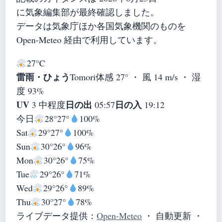
に気象編集部が最終確認しました。
データは気象庁ほか各国気象機関のものを
Open-Meteo 経由で利用しています。
27°
C
雷雨・ひょう
Tomori
体感 27° ・ 風 14 m/s ・ 湿
度 93%
UV
日の出
日の入
3 中程度
05:57
19:12
今日
28°
27°
100%
Sat
29°
27°
100%
Sun
30°
26°
96%
Mon
30°
26°
75%
Tue
29°
26°
71%
Wed
29°
26°
89%
Thu
30°
27°
78%
ライブデータ提供：
Open-Meteo
・ 自動更新 ・