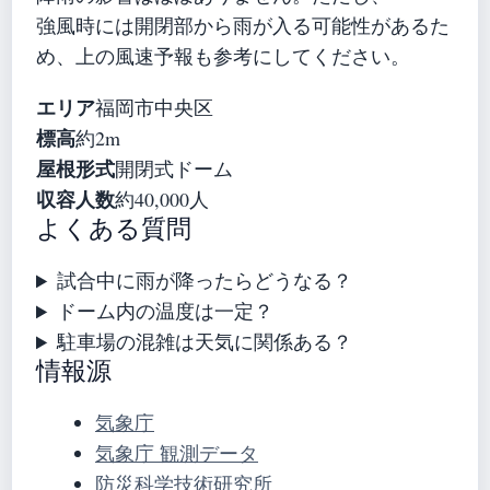
強風時には開閉部から雨が入る可能性があるた
め、上の風速予報も参考にしてください。
エリア
福岡市中央区
標高
約2m
屋根形式
開閉式ドーム
収容人数
約40,000人
よくある質問
試合中に雨が降ったらどうなる？
ドーム内の温度は一定？
駐車場の混雑は天気に関係ある？
情報源
気象庁
気象庁 観測データ
防災科学技術研究所