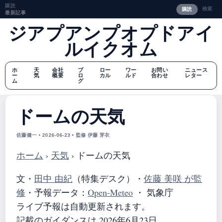
購読
検索
購読
最新記事
ジアプアンプオプドアイ
ルイクオム
ホ
天
会社
ブ
ロー
ワー
お問い
ニュース
ー
気
概要
ロ
カル
ルド
合わせ
レター
ム
グ
ドームの天気
佐藤健一 • 2026-06-23 • 監修 伊藤 芽衣
ホーム
›
天気
›
ドームの天気
文・
田中 由紀
（特集デスク）
・
佐藤 美咲 が監
修
・
予報データ：
Open-Meteo
・ 気象庁
ライブ予報は自動更新されます。
記載のガイダンスは 2026年6月23日