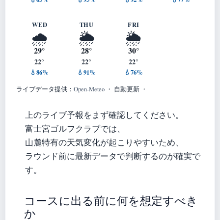
WED
THU
FRI
🌧️
🌦️
🌦️
29°
28°
30°
22°
22°
22°
💧86%
💧91%
💧76%
ライブデータ提供：
Open-Meteo
・ 自動更新 ・
上のライブ予報をまず確認してください。
富士宮ゴルフクラブでは、
山麓特有の天気変化が起こりやすいため、
ラウンド前に最新データで判断するのが確実で
す。
コースに出る前に何を想定すべき
か