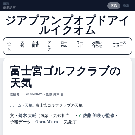
購読
検索
購読
最新記事
ジアプアンプオプドアイ
ルイクオム
ホ
天
会社
ブ
ロー
ワー
お問い
ニュース
ー
気
概要
ロ
カル
ルド
合わせ
レター
ム
グ
富士宮ゴルフクラブの
天気
佐藤健一 • 2026-06-23 • 監修 鈴木 蒼
ホーム
›
天気
›
富士宮ゴルフクラブの天気
鈴木 大輔
佐藤 美咲 が監修
文・
（気象・気候担当）
・
・
Open-Meteo
予報データ：
・ 気象庁