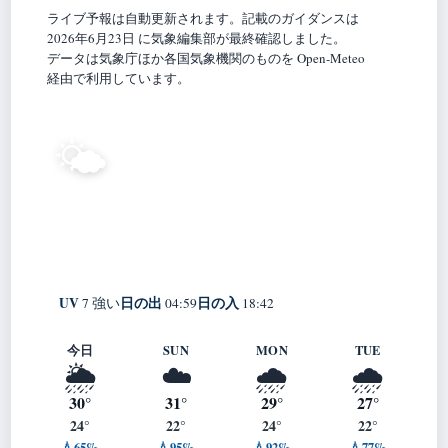
ライブ予報は自動更新されます。記載のガイダンスは
2026年6月23日 に気象編集部が最終確認しました。
データは気象庁ほか各国気象機関のものを Open-Meteo
経由で利用しています。
25°
🌤️
C
晴れ
Fujinomiya
体感 30° ・ 風 1 m/s ・ 湿度 94%
UV
日の出
日の入
7 強い
04:59
18:42
今日
SUN
MON
TUE
🌦️
☁️
🌧️
🌧️
30°
31°
29°
27°
24°
22°
24°
22°
💧65%
💧95%
💧92%
💧77%