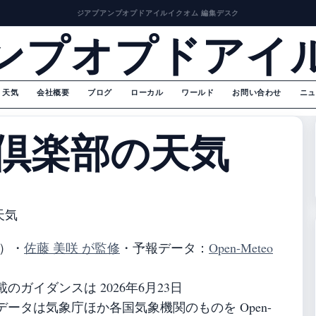
ジアプアンプオプドアイルイクオム 編集デスク
ンプオプドアイ
天気
会社概要
ブログ
ローカル
ワールド
お問い合わせ
ニュ
倶楽部の天気
天気
）
・
佐藤 美咲 が監修
・
予報データ：
Open-Meteo
ガイダンスは 2026年6月23日
ータは気象庁ほか各国気象機関のものを Open-