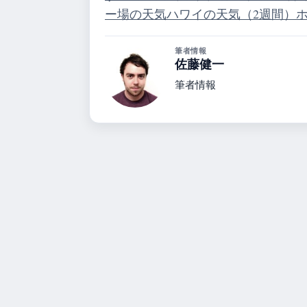
ー場の天気
ハワイの天気（2週間）
筆者情報
佐藤健一
筆者情報