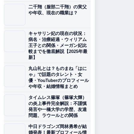
二千翔（服部二千翔）の実父
や年収、現在の職業は？
キャサリン妃の現在の状況：
病名・治療経過・ウィリアム
王子との関係・メーガン妃比
較までを徹底解説【2025年最
新】
丸山礼とは？ものまね「はに
ゃ」で話題のタレント・女
優・YouTuberのプロフィール
や年収・結婚情報まとめ
タイムレス篠塚（篠塚大輝）
の炎上事件完全解説：不謹慎
発言や一橋大学の学歴、友達
問題、ラウールとの関係
中日ドラゴンズ岡林勇希が結
婚発表！最新プロフィール情