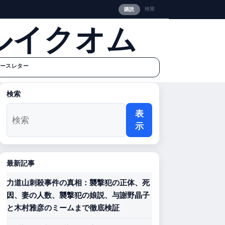
検索
購読
ルイクオム
ースレター
検索
表
示
最新記事
力道山刺殺事件の真相：襲撃犯の正体、死
因、妻の人数、襲撃犯の娘説、与謝野晶子
と木村雅彦のミームまで徹底検証