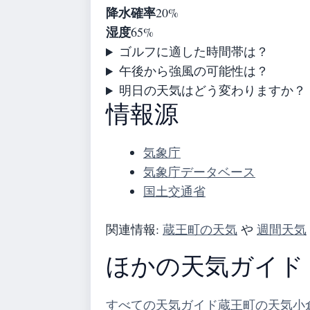
降水確率
20%
湿度
65%
ゴルフに適した時間帯は？
午後から強風の可能性は？
明日の天気はどう変わりますか？
情報源
気象庁
気象庁データベース
国土交通省
関連情報:
蔵王町の天気
や
週間天気
ほかの天気ガイド
すべての天気ガイド
蔵王町の天気
小