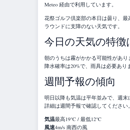
Meteo 経由で利用しています。
花祭ゴルフ倶楽部の本日は曇り、最高
ラウンドに支障のない天気です。
今日の天気の特徴
朝のうちは霧がかかる可能性があり
降水確率は20%で、雨具は必要あり
週間予報の傾向
明日以降も気温は平年並みで、週末
詳細は週間予報で確認してください
気温
最高19℃ / 最低12℃
風速
4m/s 南西の風