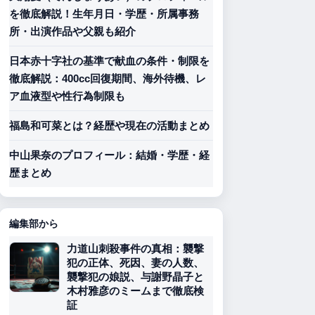
を徹底解説！生年月日・学歴・所属事務
所・出演作品や父親も紹介
日本赤十字社の基準で献血の条件・制限を
徹底解説：400cc回復期間、海外待機、レ
ア血液型や性行為制限も
福島和可菜とは？経歴や現在の活動まとめ
中山果奈のプロフィール：結婚・学歴・経
歴まとめ
編集部から
力道山刺殺事件の真相：襲撃
犯の正体、死因、妻の人数、
襲撃犯の娘説、与謝野晶子と
木村雅彦のミームまで徹底検
証