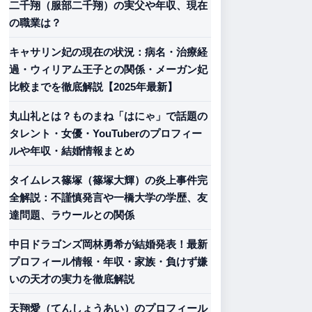
二千翔（服部二千翔）の実父や年収、現在
の職業は？
キャサリン妃の現在の状況：病名・治療経
過・ウィリアム王子との関係・メーガン妃
比較までを徹底解説【2025年最新】
丸山礼とは？ものまね「はにゃ」で話題の
タレント・女優・YouTuberのプロフィー
ルや年収・結婚情報まとめ
タイムレス篠塚（篠塚大輝）の炎上事件完
全解説：不謹慎発言や一橋大学の学歴、友
達問題、ラウールとの関係
中日ドラゴンズ岡林勇希が結婚発表！最新
プロフィール情報・年収・家族・負けず嫌
いの天才の実力を徹底解説
天翔愛（てんしょうあい）のプロフィール