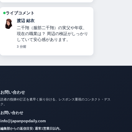
ライブコメント
小林 大智
キャサリン妃の現在の状況：病名・治
療経過・ウィリアム王子との関係・メ
ーガン妃比較までを徹底解説【2025年
最新】 の整理がとても分かりやすいで
す。今日の中でも特に読みやすいで
す。
5 分前
お問い合わせ
読者の指摘や訂正を素早く振り分ける、レスポンス重視のコンタクト・デス
ク。
お問い合わせ