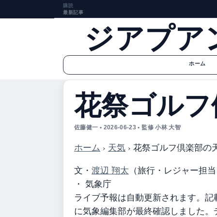
購読
最新記事
ジアプア
ホーム
花祭ゴルフ
佐藤健一 • 2026-06-23 • 監修 小林 大智
ホーム
›
天気
›
花祭ゴルフ倶楽部の
文・
渡辺 翔太
（旅行・レジャー担当
・ 気象庁
ライブ予報は自動更新されます。記載の
に気象編集部が最終確認しました。デ