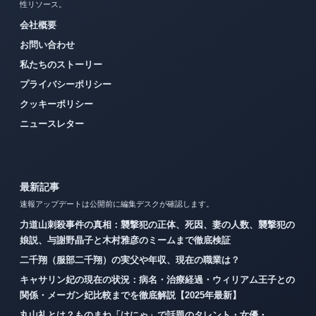
性リソース。
会社概要
お問い合わせ
私たちのストーリー
プライバシーポリシー
クッキーポリシー
ニュースレター
最新記事
速報アップデートは公開前に編集デスクが確認します。
力道山刺殺事件の真相：襲撃犯の正体、死因、妻の人数、襲撃犯の
娘説、与謝野晶子と木村雅彦のミームまで徹底検証
二千翔（服部二千翔）の実父や年収、現在の職業は？
キャサリン妃の現在の状況：病名・治療経過・ウィリアム王子との
関係・メーガン妃比較までを徹底解説【2025年最新】
丸山礼とは？ものまね「はにゃ」で話題のタレント・女優・