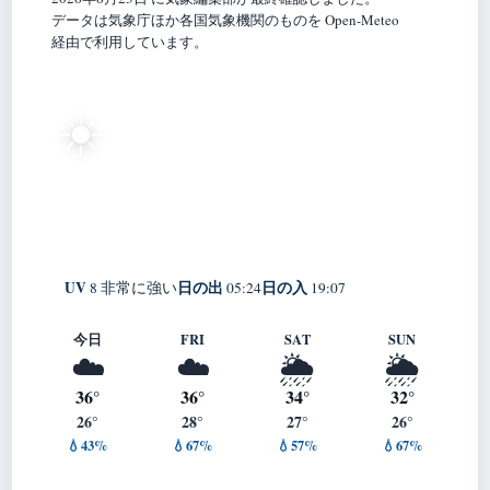
データは気象庁ほか各国気象機関のものを Open-Meteo
経由で利用しています。
36°
☀️
C
快晴
Hiroshima
体感 42° ・ 風 1 m/s ・ 湿度 48%
UV
日の出
日の入
8 非常に強い
05:24
19:07
今日
FRI
SAT
SUN
☁️
☁️
🌦️
🌦️
36°
36°
34°
32°
26°
28°
27°
26°
💧43%
💧67%
💧57%
💧67%