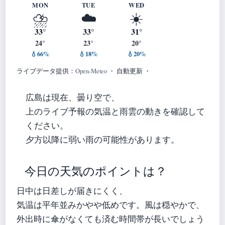
MON
TUE
WED
⛈️
☁️
☀️
33°
33°
31°
24°
23°
20°
💧66%
💧18%
💧20%
ライブデータ提供：
Open-Meteo
・ 自動更新 ・
広島は現在、曇り空で、
上のライブ予報の気温と雨雲の動きを確認して
ください。
夕方以降に弱い雨の可能性があります。
今日の天気のポイントは？
日中は日差しが届きにくく、
気温は平年並みかやや低めです。風は穏やかで、
外出時に傘がなくても済む時間帯が長いでしょう