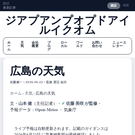
購読
検索
購読
最新記事
ジアプアンプオプドアイ
ルイクオム
ホ
天
会社
ブ
ロー
ワー
お問い
ニュース
ー
気
概要
ロ
カル
ルド
合わせ
レター
ム
グ
広島の天気
佐藤健一 • 2026-06-23 • 監修 渡辺 結衣
ホーム
›
天気
›
広島の天気
山本 健
佐藤 美咲 が監修
文・
（主任記者）
・
・
Open-Meteo
予報データ：
・ 気象庁
ライブ予報は自動更新されます。記載のガイダンスは
2026年6月23日 に気象編集部が最終確認しました。