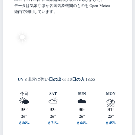
データは気象庁ほか各国気象機関のものを Open-Meteo
経由で利用しています。
26°
☀️
C
快晴
Kaizuka
体感 31° ・ 風 2 m/s ・ 湿度 82%
UV
日の出
日の入
8 非常に強い
05:13
18:55
今日
SAT
SUN
MON
🌤️
⛅
☁️
⛈️
35°
33°
30°
31°
26°
26°
26°
25°
💧86%
💧71%
💧64%
💧45%