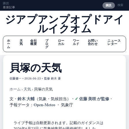
購読
検索
購読
最新記事
ジアプアンプオプドアイ
ルイクオム
ホ
天
会社
ブ
ロー
ワー
お問い
ニュース
ー
気
概要
ロ
カル
ルド
合わせ
レター
ム
グ
貝塚の天気
佐藤健一 • 2026-06-23 • 監修 鈴木 蒼
ホーム
›
天気
›
貝塚の天気
鈴木 大輔
佐藤 美咲 が監修
文・
（気象・気候担当）
・
・
Open-Meteo
予報データ：
・ 気象庁
ライブ予報は自動更新されます。記載のガイダンスは
2026年6月23日 に気象編集部が最終確認しました。