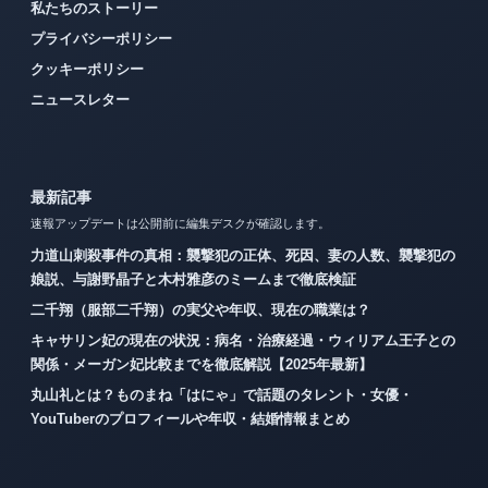
私たちのストーリー
プライバシーポリシー
クッキーポリシー
ニュースレター
最新記事
速報アップデートは公開前に編集デスクが確認します。
力道山刺殺事件の真相：襲撃犯の正体、死因、妻の人数、襲撃犯の
娘説、与謝野晶子と木村雅彦のミームまで徹底検証
二千翔（服部二千翔）の実父や年収、現在の職業は？
キャサリン妃の現在の状況：病名・治療経過・ウィリアム王子との
関係・メーガン妃比較までを徹底解説【2025年最新】
丸山礼とは？ものまね「はにゃ」で話題のタレント・女優・
YouTuberのプロフィールや年収・結婚情報まとめ