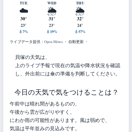
TUE
WED
THU
☁️
🌦️
🌦️
30°
31°
32°
23°
23°
24°
💧7%
💧19%
💧57%
ライブデータ提供：
Open-Meteo
・ 自動更新 ・
貝塚の天気は、
上のライブ予報で現在の気温や降水状況を確認
し、外出前には傘の準備を判断してください。
今日の天気で気をつけることは？
午前中は晴れ間があるものの、
午後から雲が広がりやすく、
にわか雨の可能性があります。風は弱めで、
気温は平年並みの見込みです。