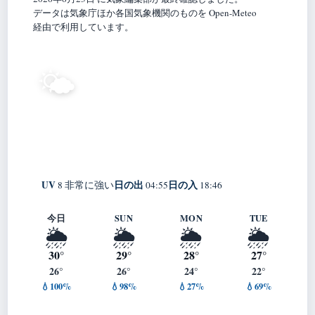
データは気象庁ほか各国気象機関のものを Open-Meteo
経由で利用しています。
27°
🌤️
C
晴れ
Kariwa
体感 32° ・ 風 2 m/s ・ 湿度 89%
UV
日の出
日の入
8 非常に強い
04:55
18:46
今日
SUN
MON
TUE
🌦️
🌦️
🌦️
🌦️
30°
29°
28°
27°
26°
26°
24°
22°
💧100%
💧98%
💧27%
💧69%