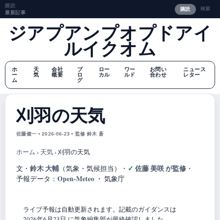
購読
検索
購読
最新記事
ジアプアンプオプドアイ
ルイクオム
ホ
天
会社
ブ
ロー
ワー
お問い
ニュース
ー
気
概要
ロ
カル
ルド
合わせ
レター
ム
グ
刈羽の天気
佐藤健一 • 2026-06-23 • 監修 鈴木 蒼
ホーム
›
天気
›
刈羽の天気
鈴木 大輔
佐藤 美咲 が監修
文・
（気象・気候担当）
・
・
Open-Meteo
予報データ：
・ 気象庁
ライブ予報は自動更新されます。記載のガイダンスは
2026年6月23日 に気象編集部が最終確認しました。