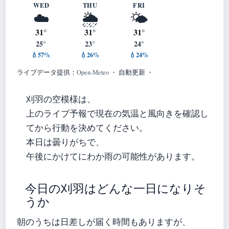
WED
THU
FRI
☁️
🌦️
🌤️
31°
31°
31°
25°
23°
24°
💧57%
💧26%
💧24%
ライブデータ提供：
Open-Meteo
・ 自動更新 ・
刈羽の空模様は、
上のライブ予報で現在の気温と風向きを確認し
てから行動を決めてください。
本日は曇りがちで、
午後にかけてにわか雨の可能性があります。
今日の刈羽はどんな一日になりそ
うか
朝のうちは日差しが届く時間もありますが、