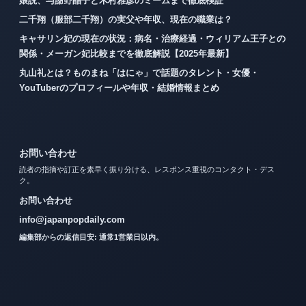
娘説、与謝野晶子と木村雅彦のミームまで徹底検証
二千翔（服部二千翔）の実父や年収、現在の職業は？
キャサリン妃の現在の状況：病名・治療経過・ウィリアム王子との
関係・メーガン妃比較までを徹底解説【2025年最新】
丸山礼とは？ものまね「はにゃ」で話題のタレント・女優・
YouTuberのプロフィールや年収・結婚情報まとめ
お問い合わせ
読者の指摘や訂正を素早く振り分ける、レスポンス重視のコンタクト・デス
ク。
お問い合わせ
info@japanpopdaily.com
編集部からの返信目安: 通常1営業日以内。