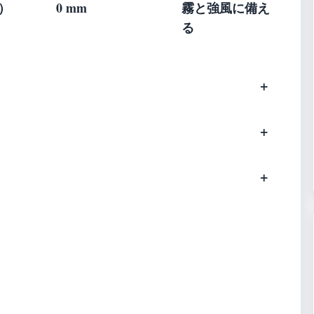
東）
0 mm
霧と強風に備え
る