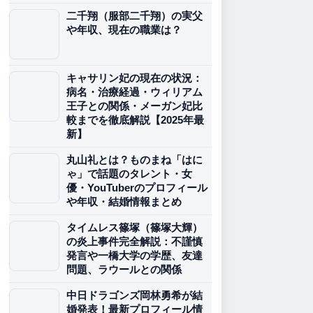
二千翔（服部二千翔）の実父
や年収、現在の職業は？
キャサリン妃の現在の状況：
病名・治療経過・ウィリアム
王子との関係・メーガン妃比
較までを徹底解説【2025年最
新】
丸山礼とは？ものまね「はに
ゃ」で話題のタレント・女
優・YouTuberのプロフィール
や年収・結婚情報まとめ
タイムレス篠塚（篠塚大輝）
の炎上事件完全解説：不謹慎
発言や一橋大学の学歴、友達
問題、ラウールとの関係
中日ドラゴンズ岡林勇希が結
婚発表！最新プロフィール情