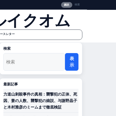
検索
購読
ルイクオム
ースレター
検索
表
示
最新記事
力道山刺殺事件の真相：襲撃犯の正体、死
因、妻の人数、襲撃犯の娘説、与謝野晶子
と木村雅彦のミームまで徹底検証