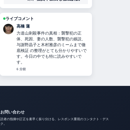
ライブコメント
高橋 蓮
力道山刺殺事件の真相：襲撃犯の正
体、死因、妻の人数、襲撃犯の娘説、
与謝野晶子と木村雅彦のミームまで徹
底検証 の整理がとても分かりやすいで
す。今日の中でも特に読みやすいで
す。
6 分前
お問い合わせ
読者の指摘や訂正を素早く振り分ける、レスポンス重視のコンタクト・デス
ク。