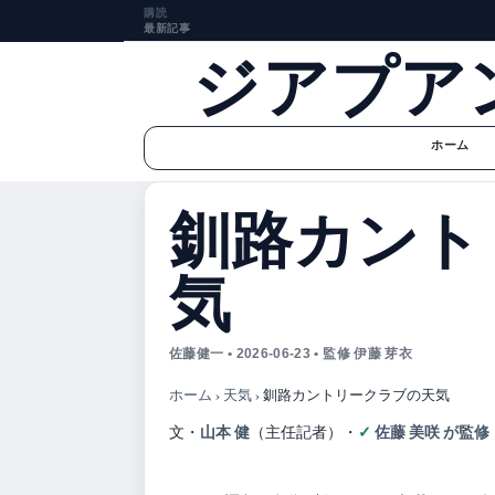
購読
最新記事
ジアプア
ホーム
釧路カント
気
佐藤健一 • 2026-06-23 • 監修 伊藤 芽衣
ホーム
›
天気
›
釧路カントリークラブの天気
山本 健
佐藤 美咲 が監修
文・
（主任記者）
・