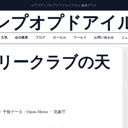
ジアプアンプオプドアイルイクオム 編集デスク
ンプオプドアイ
天気
会社概要
ブログ
ローカル
ワールド
お問い合わせ
ニュ
リークラブの天
Open-Meteo
・
予報データ：
・ 気象庁