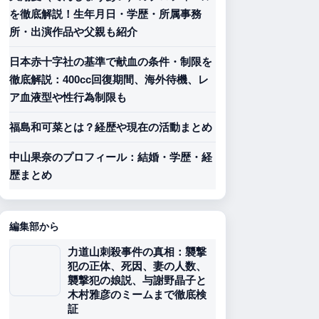
を徹底解説！生年月日・学歴・所属事務
所・出演作品や父親も紹介
日本赤十字社の基準で献血の条件・制限を
徹底解説：400cc回復期間、海外待機、レ
ア血液型や性行為制限も
福島和可菜とは？経歴や現在の活動まとめ
中山果奈のプロフィール：結婚・学歴・経
歴まとめ
編集部から
力道山刺殺事件の真相：襲撃
犯の正体、死因、妻の人数、
襲撃犯の娘説、与謝野晶子と
木村雅彦のミームまで徹底検
証