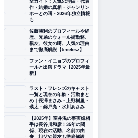
全ガイド：人気の理由・代表
作・結婚の真相・ジャンリン
ホーとの噂・2026年独立情報
も
佐藤勝利のプロフィールや経
歴、兄弟のウォール街勤務、
親友、彼女の噂、人気の理由
まで徹底解説【timelesz】
ファン・イニョプのプロフィ
ールと出演ドラマ【2025年最
新】
ラスト・フレンズのキャスト
一覧と現在の年齢・活動まと
め｜長澤まさみ・上野樹里・
瑛太・錦戸亮・水川あさみ
【2025年】室井滋の事実婚相
手は長谷川和彦！35年の関
係、現在の活動、名前の由
来、祖父や親友も徹底解説