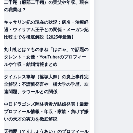
二千翔（服部二千翔）の実父や年収、現在
の職業は？
キャサリン妃の現在の状況：病名・治療経
過・ウィリアム王子との関係・メーガン妃
比較までを徹底解説【2025年最新】
丸山礼とは？ものまね「はにゃ」で話題の
タレント・女優・YouTuberのプロフィー
ルや年収・結婚情報まとめ
タイムレス篠塚（篠塚大輝）の炎上事件完
全解説：不謹慎発言や一橋大学の学歴、友
達問題、ラウールとの関係
中日ドラゴンズ岡林勇希が結婚発表！最新
プロフィール情報・年収・家族・負けず嫌
いの天才の実力を徹底解説
天翔愛（てんしょうあい）のプロフィール