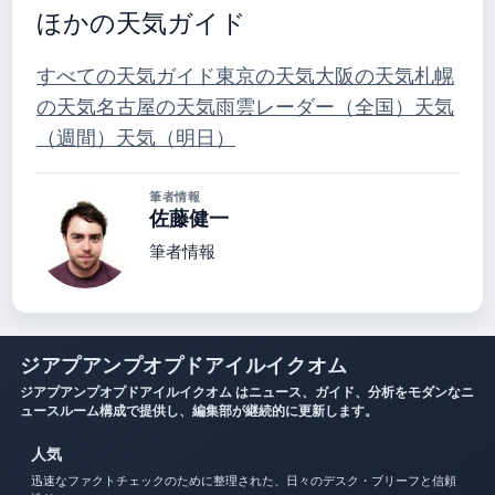
ほかの天気ガイド
すべての天気ガイド
東京の天気
大阪の天気
札幌
の天気
名古屋の天気
雨雲レーダー（全国）
天気
（週間）
天気（明日）
筆者情報
佐藤健一
筆者情報
ジアプアンプオプドアイルイクオム
ジアプアンプオプドアイルイクオム はニュース、ガイド、分析をモダンなニ
ュースルーム構成で提供し、編集部が継続的に更新します。
人気
迅速なファクトチェックのために整理された、日々のデスク・ブリーフと信頼