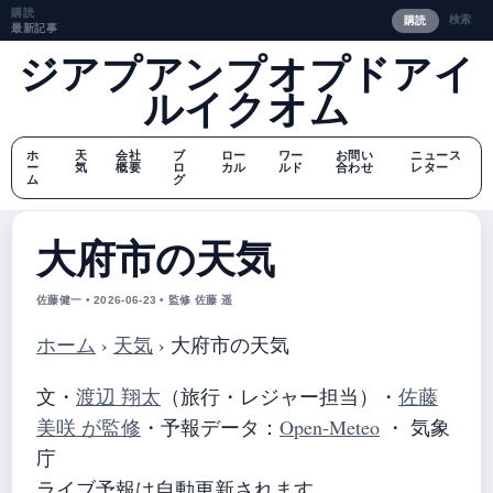
購読
検索
購読
最新記事
ジアプアンプオプドアイ
ルイクオム
ホ
天
会社
ブ
ロー
ワー
お問い
ニュース
ー
気
概要
ロ
カル
ルド
合わせ
レター
ム
グ
大府市の天気
佐藤健一 • 2026-06-23 • 監修 佐藤 遥
ホーム
›
天気
›
大府市の天気
文・
渡辺 翔太
（旅行・レジャー担当）
・
佐藤
美咲 が監修
・
予報データ：
Open-Meteo
・ 気象
庁
ライブ予報は自動更新されます。