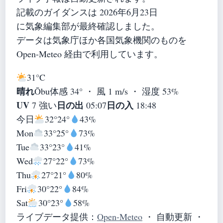
記載のガイダンスは 2026年6月23日
に気象編集部が最終確認しました。
データは気象庁ほか各国気象機関のものを
Open-Meteo 経由で利用しています。
31°
C
晴れ
Ōbu
体感 34° ・ 風 1 m/s ・ 湿度 53%
UV
日の出
日の入
7 強い
05:07
18:48
今日
32°
24°
43%
Mon
33°
25°
73%
Tue
33°
23°
41%
Wed
27°
22°
73%
Thu
27°
21°
80%
Fri
30°
22°
84%
Sat
30°
23°
58%
ライブデータ提供：
Open-Meteo
・ 自動更新 ・