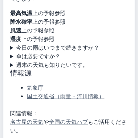
最高気温
上の予報参照
降水確率
上の予報参照
風速
上の予報参照
湿度
上の予報参照
今日の雨はいつまで続きますか？
傘は必要ですか？
週末の天気も知りたいです。
情報源
気象庁
国土交通省（雨量・河川情報）
関連情報：
名古屋の天気
や
全国の天気ハブ
もご活用くださ
い。