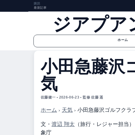
購読
最新記事
ジアプア
ホーム
小田急藤沢
気
佐藤健一 • 2026-06-23 • 監修 佐藤 遥
ホーム
›
天気
›
小田急藤沢ゴルフクラ
文・
渡辺 翔太
（旅行・レジャー担当）
象庁