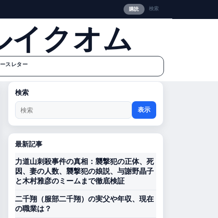
検索
購読
ルイクオム
ースレター
検索
表示
最新記事
力道山刺殺事件の真相：襲撃犯の正体、死
因、妻の人数、襲撃犯の娘説、与謝野晶子
と木村雅彦のミームまで徹底検証
二千翔（服部二千翔）の実父や年収、現在
の職業は？