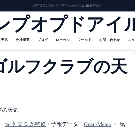
ジアプアンプオプドアイルイクオム 編集デスク
ンプオプドアイ
天気
会社概要
ブログ
ローカル
ワールド
お問い合わせ
ニュ
ゴルフクラブの天
ブの天気
・
佐藤 美咲 が監修
・
予報データ：
Open-Meteo
・ 気