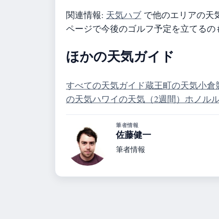
関連情報:
天気ハブ
で他のエリアの天
ページで今後のゴルフ予定を立てるの
ほかの天気ガイド
すべての天気ガイド
蔵王町の天気
小倉
の天気
ハワイの天気（2週間）
ホノル
筆者情報
佐藤健一
筆者情報