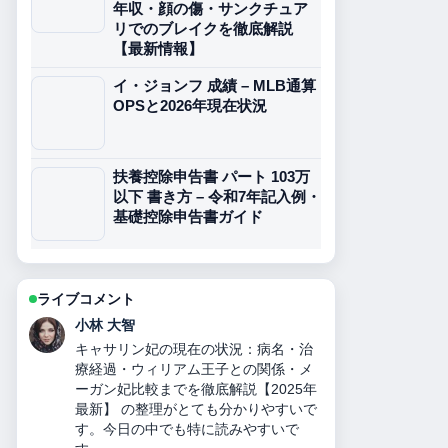
年収・顔の傷・サンクチュア
リでのブレイクを徹底解説
【最新情報】
イ・ジョンフ 成績 – MLB通算
OPSと2026年現在状況
扶養控除申告書 パート 103万
以下 書き方 – 令和7年記入例・
基礎控除申告書ガイド
ライブコメント
田中 美咲
力道山刺殺事件の真相：襲撃犯の正
体、死因、妻の人数、襲撃犯の娘説、
与謝野晶子と木村雅彦のミームまで徹
底検証 を追っていますが、この解説は
落ち着いていて信頼できます。