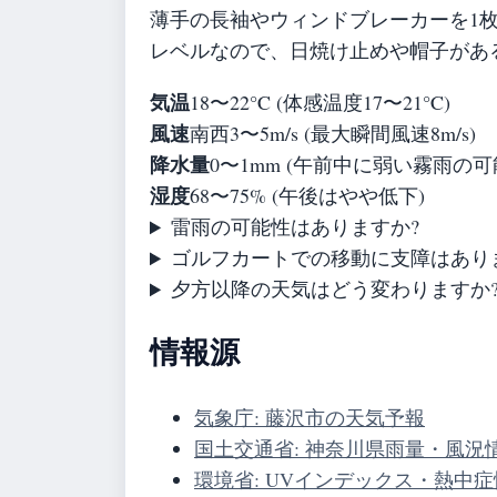
薄手の長袖やウィンドブレーカーを1
レベルなので、日焼け止めや帽子があ
気温
18〜22°C (体感温度17〜21°C)
風速
南西3〜5m/s (最大瞬間風速8m/s)
降水量
0〜1mm (午前中に弱い霧雨の可
湿度
68〜75% (午後はやや低下)
雷雨の可能性はありますか?
ゴルフカートでの移動に支障はあり
夕方以降の天気はどう変わりますか
情報源
気象庁: 藤沢市の天気予報
国土交通省: 神奈川県雨量・風況
環境省: UVインデックス・熱中