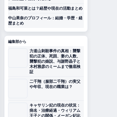
福島和可菜とは？経歴や現在の活動まとめ
中山果奈のプロフィール：結婚・学歴・経
歴まとめ
編集部から
力道山刺殺事件の真相：襲撃
犯の正体、死因、妻の人数、
襲撃犯の娘説、与謝野晶子と
木村雅彦のミームまで徹底検
証
二千翔（服部二千翔）の実父
や年収、現在の職業は？
キャサリン妃の現在の状況：
病名・治療経過・ウィリアム
王子との関係・メーガン妃比