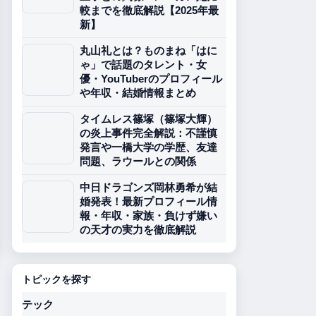
較までを徹底解説【2025年最
新】
丸山礼とは？ものまね「はに
ゃ」で話題のタレント・女
優・YouTuberのプロフィール
や年収・結婚情報まとめ
タイムレス篠塚（篠塚大輝）
の炎上事件完全解説：不謹慎
発言や一橋大学の学歴、友達
問題、ラウールとの関係
中日ドラゴンズ岡林勇希が結
婚発表！最新プロフィール情
報・年収・家族・負けず嫌い
の天才の実力を徹底解説
トピックを探す
テック