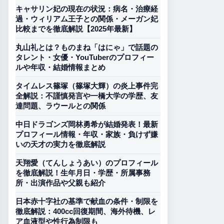
キャサリン妃の現在の状況：病名・治療経
過・ウィリアム王子との関係・メーガン妃
比較までを徹底解説【2025年最新】
丸山礼とは？ものまね「はにゃ」で話題の
タレント・女優・YouTuberのプロフィー
ルや年収・結婚情報まとめ
タイムレス篠塚（篠塚大輝）の炎上事件完
全解説：不謹慎発言や一橋大学の学歴、友
達問題、ラウールとの関係
中日ドラゴンズ岡林勇希が結婚発表！最新
プロフィール情報・年収・家族・負けず嫌
いの天才の実力を徹底解説
天翔愛（てんしょうあい）のプロフィール
を徹底解説！生年月日・学歴・所属事務
所・出演作品や父親も紹介
日本赤十字社の基準で献血の条件・制限を
徹底解説：400cc回復期間、海外待機、レ
ア血液型や性行為制限も