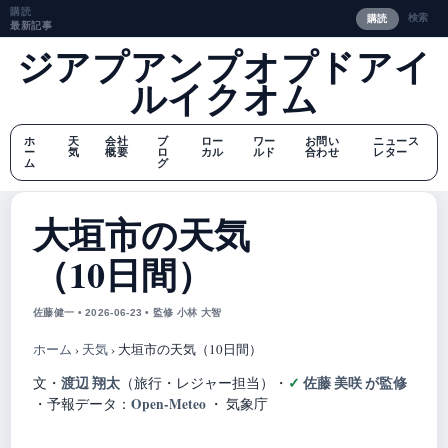
購読
検索
購読
最新記事
ジアプアンプオプドアイ
ルイクオム
ホ
天
会社
ブ
ロー
ワー
お問い
ニュース
ー
気
概要
ロ
カル
ルド
合わせ
レター
ム
グ
大垣市の天気
（10日間）
佐藤健一 • 2026-06-23 • 監修 小林 大智
ホーム
›
天気
›
大垣市の天気（10日間）
渡辺 翔太
佐藤 美咲 が監修
文・
（旅行・レジャー担当）
・
Open-Meteo
・
予報データ：
・ 気象庁