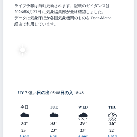
ライブ予報は自動更新されます。記載のガイダンスは
2026年6月23日 に気象編集部が最終確認しました。
データは気象庁ほか各国気象機関のものを Open-Meteo
経由で利用しています。
29°
☀️
C
快晴
Ōgaki
体感 32° ・ 風 3 m/s ・ 湿度 61%
UV
日の出
日の入
7 強い
05:08
18:48
今日
TUE
WED
THU
☁️
☁️
🌧️
⛈️
34°
33°
29°
26°
25°
23°
23°
22°
💧89%
💧2%
💧80%
💧97%