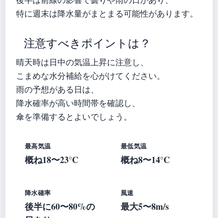
特に週末は降水量がまとまる可能性があります。
注意すべきポイントは？
晴天時は日中の気温上昇に注意し、
こまめな水分補給を心がけてください。
雨の予想がある日は、
降水確率が高い時間帯を確認し、
傘を準備するとよいでしょう。
最高気温
最低気温
概ね18〜23°C
概ね8〜14°C
降水確率
風速
後半に60〜80%の
最大5〜8m/s