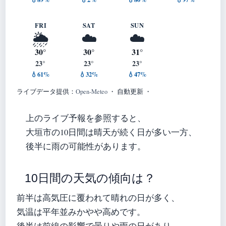
FRI
SAT
SUN
🌦️
☁️
☁️
30°
30°
31°
23°
23°
23°
💧61%
💧32%
💧47%
ライブデータ提供：
Open-Meteo
・ 自動更新 ・
上のライブ予報を参照すると、
大垣市の10日間は晴天が続く日が多い一方、
後半に雨の可能性があります。
10日間の天気の傾向は？
前半は高気圧に覆われて晴れの日が多く、
気温は平年並みかやや高めです。
後半は前線の影響で曇りや雨の日があり、