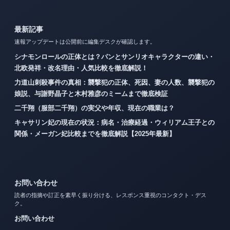
最新記事
速報アップデートは公開前に編集デスクが確認します。
シナモンロールの正体とは？パンとサンリオキャラクターの違い・
北欧発祥・改名理由・人気比較を徹底解説！
力道山刺殺事件の真相：襲撃犯の正体、死因、妻の人数、襲撃犯の
娘説、与謝野晶子と木村雅彦のミームまで徹底検証
二千翔（服部二千翔）の実父や年収、現在の職業は？
キャサリン妃の現在の状況：病名・治療経過・ウィリアム王子との
関係・メーガン妃比較までを徹底解説【2025年最新】
お問い合わせ
読者の指摘や訂正を素早く振り分ける、レスポンス重視のコンタクト・デス
ク。
お問い合わせ