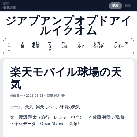
購読
検索
購読
最新記事
ジアプアンプオプドアイ
ルイクオム
ホ
天
会社
ブ
ロー
ワー
お問い
ニュース
ー
気
概要
ロ
カル
ルド
合わせ
レター
ム
グ
楽天モバイル球場の天
気
佐藤健一 • 2026-06-23 • 監修 鈴木 蒼
ホーム
›
天気
›
楽天モバイル球場の天気
渡辺 翔太
佐藤 美咲 が監修
文・
（旅行・レジャー担当）
・
Open-Meteo
・
予報データ：
・ 気象庁