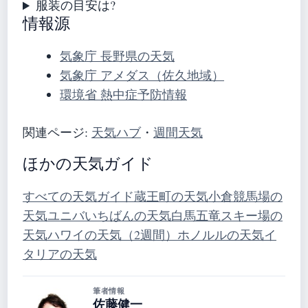
服装の目安は?
情報源
気象庁 長野県の天気
気象庁 アメダス（佐久地域）
環境省 熱中症予防情報
関連ページ:
天気ハブ
・
週間天気
ほかの天気ガイド
すべての天気ガイド
蔵王町の天気
小倉競馬場の
天気
ユニバいちばんの天気
白馬五竜スキー場の
天気
ハワイの天気（2週間）
ホノルルの天気
イ
タリアの天気
筆者情報
佐藤健一