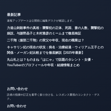
最新記事
速報アップデートは公開前に編集デスクが確認します。
力道山刺殺事件の真相：襲撃犯の正体、死因、妻の人数、襲撃犯の
娘説、与謝野晶子と木村雅彦のミームまで徹底検証
二千翔（服部二千翔）の実父や年収、現在の職業は？
キャサリン妃の現在の状況：病名・治療経過・ウィリアム王子との
関係・メーガン妃比較までを徹底解説【2025年最新】
丸山礼とは？ものまね「はにゃ」で話題のタレント・女優・
YouTuberのプロフィールや年収・結婚情報まとめ
お問い合わせ
読者の指摘や訂正を素早く振り分ける、レスポンス重視のコンタクト・デス
ク。
お問い合わせ