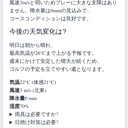
風速3m/sと弱いためプレーに大きな支障はあり
ません。降水量は0mmの見込みで、
コースコンディションは良好です。
今後の天気変化は?
明日は朝から晴れ、
最高気温が26°Cまで上がる予報です。
週末にかけて安定した晴天が続くため、
ゴルフの予定を立てやすい週となります。
気温
22°C (体感21°C)
風速
3 m/s (北東)
降水量
0 mm
湿度
70%
雨具は必要ですか?
日焼け対策は必要?