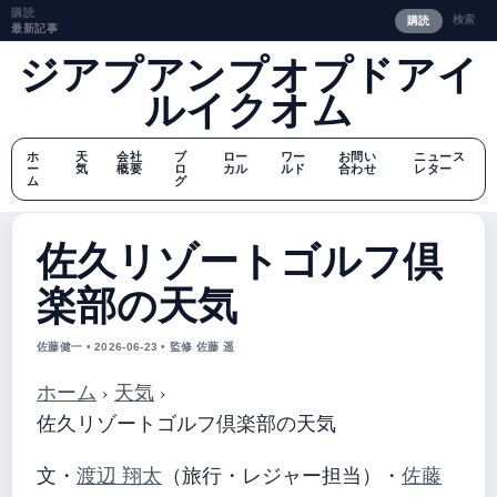
購読
検索
購読
最新記事
ジアプアンプオプドアイ
ルイクオム
ホ
天
会社
ブ
ロー
ワー
お問い
ニュース
ー
気
概要
ロ
カル
ルド
合わせ
レター
ム
グ
佐久リゾートゴルフ倶
楽部の天気
佐藤健一 • 2026-06-23 • 監修 佐藤 遥
ホーム
›
天気
›
佐久リゾートゴルフ倶楽部の天気
文・
渡辺 翔太
（旅行・レジャー担当）
・
佐藤