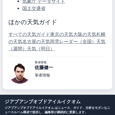
気象庁 データサイト
国土交通省
ほかの天気ガイド
すべての天気ガイド
東京の天気
大阪の天気
札幌
の天気
名古屋の天気
雨雲レーダー（全国）
天気
（週間）
天気（明日）
筆者情報
佐藤健一
筆者情報
ジアプアンプオプドアイルイクオム
ジアプアンプオプドアイルイクオム はニュース、ガイド、分析をモダンなニ
ュースルーム構成で提供し、編集部が継続的に更新します。