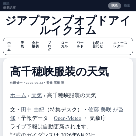
購読
検索
購読
最新記事
ジアプアンプオプドアイ
ルイクオム
ホ
天
会社
ブ
ロー
ワー
お問い
ニュース
ー
気
概要
ロ
カル
ルド
合わせ
レター
ム
グ
高千穂峡服装の天気
佐藤健一 • 2026-06-23 • 監修 高橋 蓮
ホーム
›
天気
›
高千穂峡服装の天気
文・
田中 由紀
（特集デスク）
・
佐藤 美咲 が監
修
・
予報データ：
Open-Meteo
・ 気象庁
ライブ予報は自動更新されます。
記載のガイダンスは 2026年6月23日