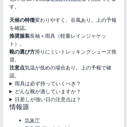
す。
天候の特徴
変わりやすく、谷風あり。上の予報
を確認。
推奨服装
長袖＋雨具（軽量レインジャケッ
ト）。
靴の選び方
滑りにくいトレッキングシューズ推
奨。
注意点
気温が低めの場合あり。上の予報で確
認。
雨具は必ず持っていくべき？
どんな靴が適していますか？
日差しが強い日の注意点は？
情報源
気象庁