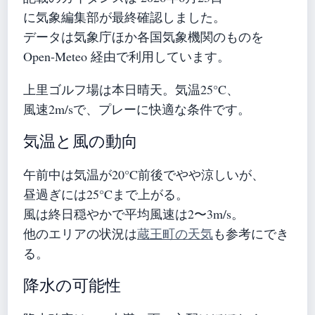
に気象編集部が最終確認しました。
データは気象庁ほか各国気象機関のものを
Open-Meteo 経由で利用しています。
上里ゴルフ場は本日晴天。気温25°C、
風速2m/sで、プレーに快適な条件です。
気温と風の動向
午前中は気温が20°C前後でやや涼しいが、
昼過ぎには25°Cまで上がる。
風は終日穏やかで平均風速は2〜3m/s。
他のエリアの状況は
蔵王町の天気
も参考にでき
る。
降水の可能性