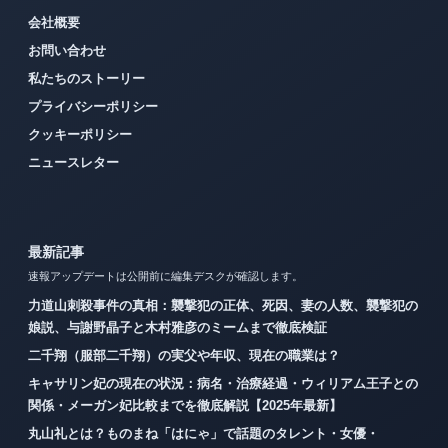
会社概要
お問い合わせ
私たちのストーリー
プライバシーポリシー
クッキーポリシー
ニュースレター
最新記事
速報アップデートは公開前に編集デスクが確認します。
力道山刺殺事件の真相：襲撃犯の正体、死因、妻の人数、襲撃犯の
娘説、与謝野晶子と木村雅彦のミームまで徹底検証
二千翔（服部二千翔）の実父や年収、現在の職業は？
キャサリン妃の現在の状況：病名・治療経過・ウィリアム王子との
関係・メーガン妃比較までを徹底解説【2025年最新】
丸山礼とは？ものまね「はにゃ」で話題のタレント・女優・