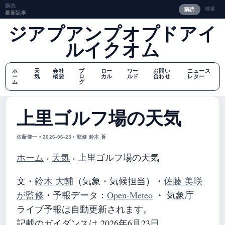
購読
検索
購読
最新記事
ジアプアンプオプドアイ
ルイクオム
ホ
天
会社
ブ
ロー
ワー
お問い
ニュース
ー
気
概要
ロ
カル
ルド
合わせ
レター
ム
グ
上里ゴルフ場の天気
佐藤健一 • 2026-06-23 • 監修 鈴木 蒼
ホーム
›
天気
›
上里ゴルフ場の天気
文・
鈴木 大輔
（気象・気候担当）
・
佐藤 美咲
が監修
・
予報データ：
Open-Meteo
・ 気象庁
ライブ予報は自動更新されます。
記載のガイダンスは 2026年6月23日