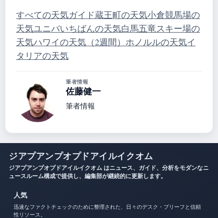
すべての天気ガイド
蔵王町の天気
小倉競馬場の
天気
ユニバいちばんの天気
白馬五竜スキー場の
天気
ハワイの天気（2週間）
ホノルルの天気
イ
タリアの天気
筆者情報
佐藤健一
筆者情報
ジアプアンプオプドアイルイクオム
ジアプアンプオプドアイルイクオム はニュース、ガイド、分析をモダンなニ
ュースルーム構成で提供し、編集部が継続的に更新します。
人気
迅速なファクトチェックのために整理された、日々のデスク・ブリーフと信頼
性リソース。