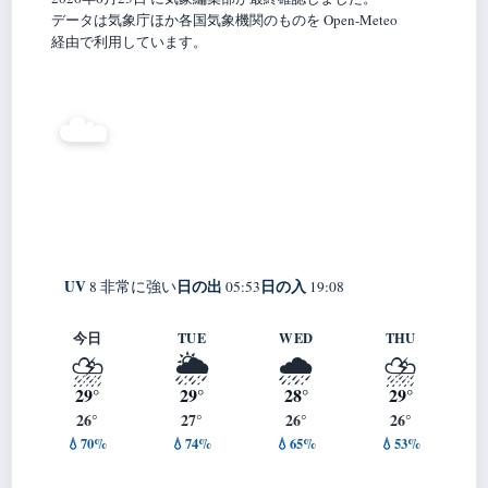
データは気象庁ほか各国気象機関のものを Open-Meteo
経由で利用しています。
27°
☁️
C
曇り
Wadomari
体感 31° ・ 風 6 m/s ・ 湿度 92%
UV
日の出
日の入
8 非常に強い
05:53
19:08
今日
TUE
WED
THU
⛈️
🌦️
🌧️
⛈️
29°
29°
28°
29°
26°
27°
26°
26°
💧70%
💧74%
💧65%
💧53%