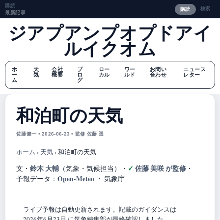
購読
検索
購読
最新記事
ジアプアンプオプドアイ
ルイクオム
ホ
天
会社
ブ
ロー
ワー
お問い
ニュース
ー
気
概要
ロ
カル
ルド
合わせ
レター
ム
グ
和泊町の天気
佐藤健一 • 2026-06-23 • 監修 佐藤 遥
ホーム
›
天気
›
和泊町の天気
鈴木 大輔
佐藤 美咲 が監修
文・
（気象・気候担当）
・
・
Open-Meteo
予報データ：
・ 気象庁
ライブ予報は自動更新されます。記載のガイダンスは
2026年6月23日 に気象編集部が最終確認しました。