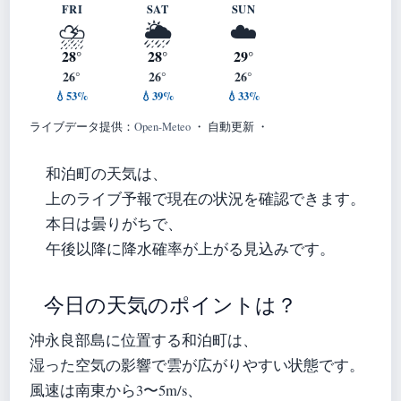
FRI
SAT
SUN
⛈️
🌦️
☁️
28°
28°
29°
26°
26°
26°
💧53%
💧39%
💧33%
ライブデータ提供：
Open-Meteo
・ 自動更新 ・
和泊町の天気は、
上のライブ予報で現在の状況を確認できます。
本日は曇りがちで、
午後以降に降水確率が上がる見込みです。
今日の天気のポイントは？
沖永良部島に位置する和泊町は、
湿った空気の影響で雲が広がりやすい状態です。
風速は南東から3〜5m/s、