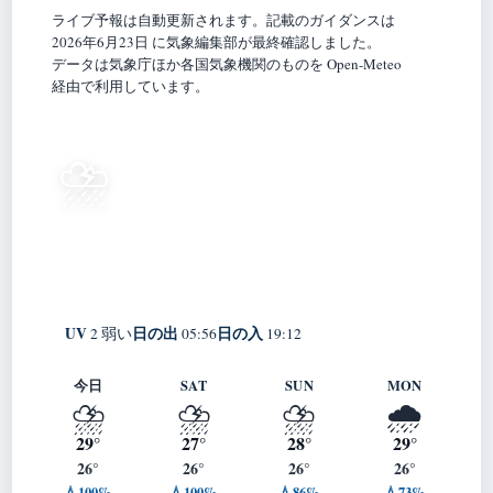
ライブ予報は自動更新されます。記載のガイダンスは
2026年6月23日 に気象編集部が最終確認しました。
データは気象庁ほか各国気象機関のものを Open-Meteo
経由で利用しています。
27°
⛈️
C
雷雨
Yomitan
体感 25° ・ 風 16 m/s ・ 湿度 91%
UV
日の出
日の入
2 弱い
05:56
19:12
今日
SAT
SUN
MON
⛈️
⛈️
⛈️
🌧️
29°
27°
28°
29°
26°
26°
26°
26°
💧100%
💧100%
💧86%
💧73%