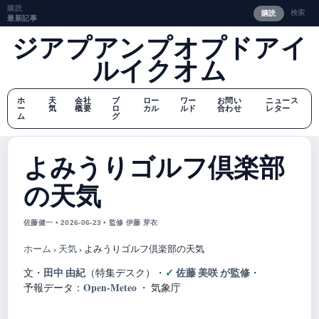
購読
検索
購読
最新記事
ジアプアンプオプドアイ
ルイクオム
ホ
天
会社
ブ
ロー
ワー
お問い
ニュース
ー
気
概要
ロ
カル
ルド
合わせ
レター
ム
グ
よみうりゴルフ倶楽部
の天気
佐藤健一 • 2026-06-23 • 監修 伊藤 芽衣
ホーム
›
天気
›
よみうりゴルフ倶楽部の天気
田中 由紀
佐藤 美咲 が監修
文・
（特集デスク）
・
・
Open-Meteo
予報データ：
・ 気象庁