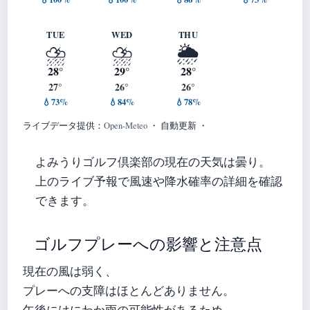
TUE
WED
THU
⛈️
⛈️
🌦️
28°
29°
28°
27°
26°
26°
💧73%
💧84%
💧78%
ライブデータ提供：
Open-Meteo
・ 自動更新 ・
よみうりゴルフ倶楽部の現在の天気は曇り。
上のライブ予報で風速や降水確率の詳細を確認
できます。
ゴルフプレーへの影響と注意点
現在の風は弱く、
プレーへの支障はほとんどありません。
午後にはにわか雨の可能性があるため、