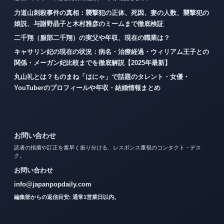
力道山刺殺事件の真相：襲撃犯の正体、死因、妻の人数、襲撃犯の
娘説、与謝野晶子と木村雅彦のミームまで徹底検証
二千翔（服部二千翔）の実父や年収、現在の職業は？
キャサリン妃の現在の状況：病名・治療経過・ウィリアム王子との
関係・メーガン妃比較までを徹底解説【2025年最新】
丸山礼とは？ものまね「はにゃ」で話題のタレント・女優・
YouTuberのプロフィールや年収・結婚情報まとめ
お問い合わせ
読者の指摘や訂正を素早く振り分ける、レスポンス重視のコンタクト・デス
ク。
お問い合わせ
info@japanpopdaily.com
編集部からの返信目安: 通常1営業日以内。