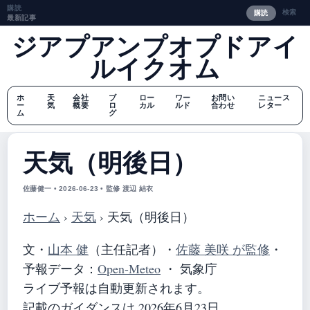
購読
検索
購読
最新記事
ジアプアンプオプドアイ
ルイクオム
ホ
天
会社
ブ
ロー
ワー
お問い
ニュース
ー
気
概要
ロ
カル
ルド
合わせ
レター
ム
グ
天気（明後日）
佐藤健一 • 2026-06-23 • 監修 渡辺 結衣
ホーム
›
天気
›
天気（明後日）
文・
山本 健
（主任記者）
・
佐藤 美咲 が監修
・
予報データ：
Open-Meteo
・ 気象庁
ライブ予報は自動更新されます。
記載のガイダンスは 2026年6月23日