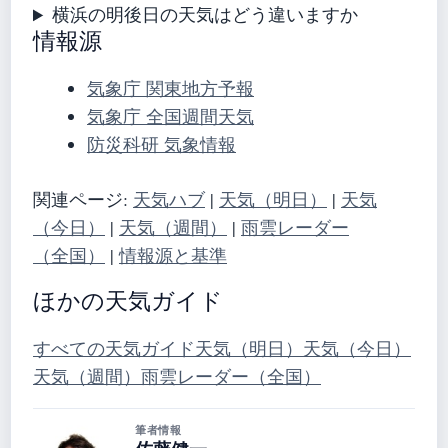
横浜の明後日の天気はどう違いますか
情報源
気象庁 関東地方予報
気象庁 全国週間天気
防災科研 気象情報
関連ページ:
天気ハブ
|
天気（明日）
|
天気
（今日）
|
天気（週間）
|
雨雲レーダー
（全国）
|
情報源と基準
ほかの天気ガイド
すべての天気ガイド
天気（明日）
天気（今日）
天気（週間）
雨雲レーダー（全国）
筆者情報