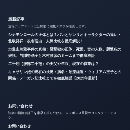
最新記事
速報アップデートは公開前に編集デスクが確認します。
シナモンロールの正体とは？パンとサンリオキャラクターの違い・
北欧発祥・改名理由・人気比較を徹底解説！
力道山刺殺事件の真相：襲撃犯の正体、死因、妻の人数、襲撃犯の
娘説、与謝野晶子と木村雅彦のミームまで徹底検証
二千翔（服部二千翔）の実父や年収、現在の職業は？
キャサリン妃の現在の状況：病名・治療経過・ウィリアム王子との
関係・メーガン妃比較までを徹底解説【2025年最新】
お問い合わせ
読者の指摘や訂正を素早く振り分ける、レスポンス重視のコンタクト・デス
ク。
お問い合わせ