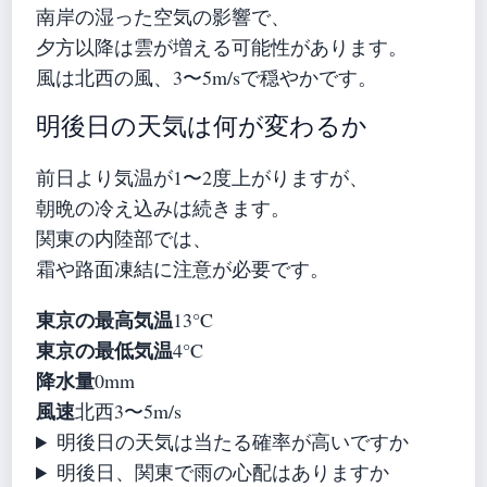
南岸の湿った空気の影響で、
夕方以降は雲が増える可能性があります。
風は北西の風、3〜5m/sで穏やかです。
明後日の天気は何が変わるか
前日より気温が1〜2度上がりますが、
朝晩の冷え込みは続きます。
関東の内陸部では、
霜や路面凍結に注意が必要です。
東京の最高気温
13°C
東京の最低気温
4°C
降水量
0mm
風速
北西3〜5m/s
明後日の天気は当たる確率が高いですか
明後日、関東で雨の心配はありますか